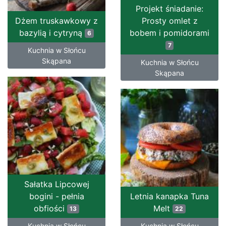
Projekt śniadanie:
Dżem truskawkowy z
Prosty omlet z
bazylią i cytryną
bobem i pomidorami
6
7
Kuchnia w Słońcu
Skąpana
Kuchnia w Słońcu
Skąpana
Sałatka Lipcowej
bogini - pełnia
Letnia kanapka Tuna
obfiości
Melt
13
22
Kuchnia w Słońcu
Kuchnia w Słońcu