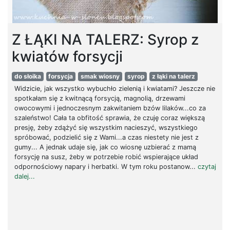
Z ŁĄKI NA TALERZ: Syrop z
kwiatów forsycji
do słoika
forsycja
smak wiosny
syrop
z łąki na talerz
Widzicie, jak wszystko wybuchło zielenią i kwiatami? Jeszcze nie
spotkałam się z kwitnącą forsycją, magnolią, drzewami
owocowymi i jednoczesnym zakwitaniem bzów lilaków...co za
szaleństwo! Cała ta obfitość sprawia, że czuję coraz większą
presję, żeby zdążyć się wszystkim nacieszyć, wszystkiego
spróbować, podzielić się z Wami...a czas niestety nie jest z
gumy... A jednak udaje się, jak co wiosnę uzbierać z mamą
forsycję na susz, żeby w potrzebie robić wspierające układ
odpornościowy napary i herbatki. W tym roku postanow...
czytaj
dalej...