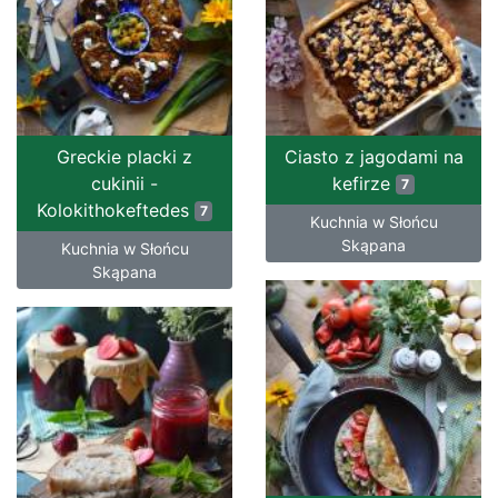
Greckie placki z
Ciasto z jagodami na
cukinii -
kefirze
7
Kolokithokeftedes
7
Kuchnia w Słońcu
Skąpana
Kuchnia w Słońcu
Skąpana