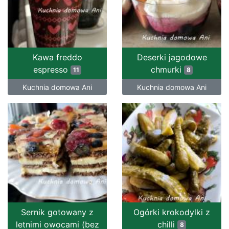
Kawa freddo
Deserki jagodowe
espresso
chmurki
11
8
Kuchnia domowa Ani
Kuchnia domowa Ani
Sernik gotowany z
Ogórki krokodylki z
letnimi owocami (bez
chilli
8