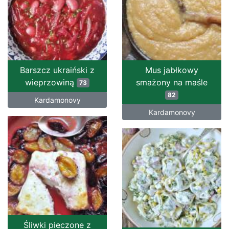
Barszcz ukraiński z
Mus jabłkowy
wieprzowiną
smażony na maśle
73
82
Kardamonovy
Kardamonovy
Śliwki pieczone z