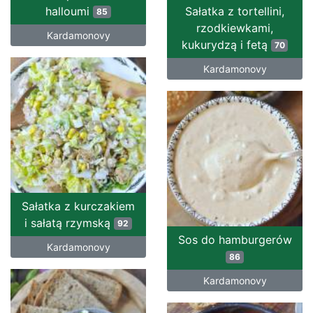
halloumi
Sałatka z tortellini,
85
rzodkiewkami,
Kardamonovy
kukurydzą i fetą
70
Kardamonovy
Sałatka z kurczakiem
i sałatą rzymską
92
Sos do hamburgerów
Kardamonovy
86
Kardamonovy