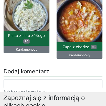
Pasta z sera żółtego
90
Zupa z chorizo
93
Kardamonovy
Kardamonovy
Dodaj komentarz
Podpisz się pod komentarzem.
Zapoznaj się z informacją o
plikach cookie