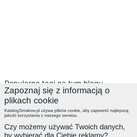
Popularne tagi na tym blogu
Zapoznaj się z informacją o
ciasta
(19170)
jablka
(3416)
placuszki
(861)
plikach cookie
bez pieczenia
(1326)
salatki
(7912)
mięso
(4038)
KatalogSmakow.pl używa plików cookie, aby zapewnić najlepszą
przekaski
(6986)
przetwory na zimę
(134)
bułeczki
(424)
jakość korzystania z naszego serwisu.
ciasteczka
(4404)
makaron
(4355)
muffinki
(1279)
Czy możemy używać Twoich danych,
różne
(348)
truskawki
(4023)
cukinia
(3008)
czereśnie
(260)
by wybierać dla Ciebie reklamy?
desery
(12565)
jagody
(1258)
kapusta
(1425)
kotlety
(871)