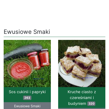
Ewusiowe Smaki
Sos cukinii i papryki
Kruche ciasto z
czereśniami i
263
budyniem
320
Ewusiowe Smaki