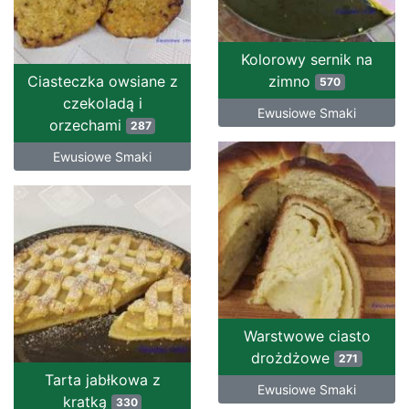
Kolorowy sernik na
Ciasteczka owsiane z
zimno
570
czekoladą i
Ewusiowe Smaki
orzechami
287
Ewusiowe Smaki
Warstwowe ciasto
drożdżowe
271
Tarta jabłkowa z
Ewusiowe Smaki
kratką
330