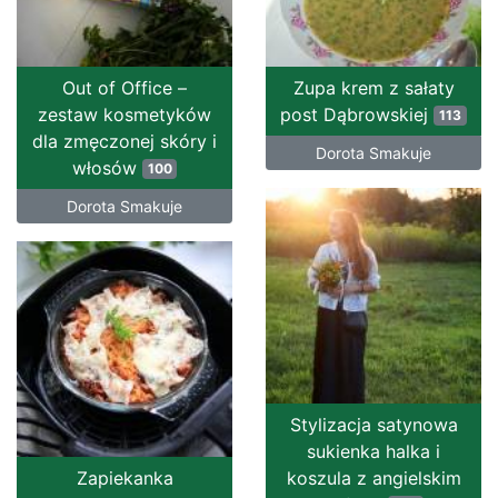
Out of Office –
Zupa krem z sałaty
zestaw kosmetyków
post Dąbrowskiej
113
dla zmęczonej skóry i
Dorota Smakuje
włosów
100
Dorota Smakuje
Stylizacja satynowa
sukienka halka i
Zapiekanka
koszula z angielskim