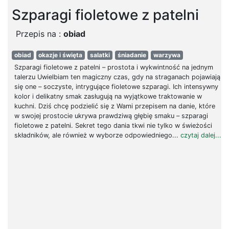
Szparagi fioletowe z patelni
Przepis na :
obiad
obiad
okazje i święta
salatki
śniadanie
warzywa
Szparagi fioletowe z patelni – prostota i wykwintność na jednym
talerzu Uwielbiam ten magiczny czas, gdy na straganach pojawiają
się one – soczyste, intrygujące fioletowe szparagi. Ich intensywny
kolor i delikatny smak zasługują na wyjątkowe traktowanie w
kuchni. Dziś chcę podzielić się z Wami przepisem na danie, które
w swojej prostocie ukrywa prawdziwą głębię smaku – szparagi
fioletowe z patelni. Sekret tego dania tkwi nie tylko w świeżości
składników, ale również w wyborze odpowiedniego...
czytaj dalej...