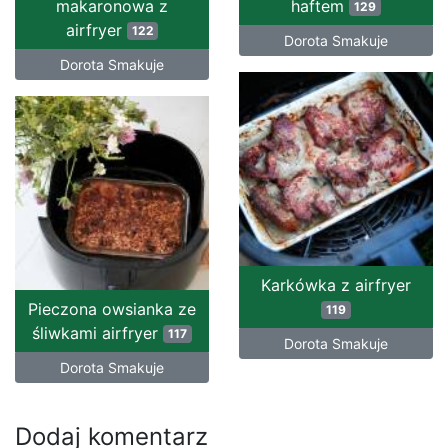
makaronowa z
haftem
129
airfryer
122
Dorota Smakuje
Dorota Smakuje
Karkówka z airfryer
Pieczona owsianka ze
119
śliwkami airfryer
117
Dorota Smakuje
Dorota Smakuje
Dodaj komentarz