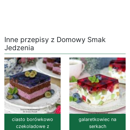
Inne przepisy z Domowy Smak
Jedzenia
ciasto borówkowo
galaretkowiec na
czekoladowe z
serkach