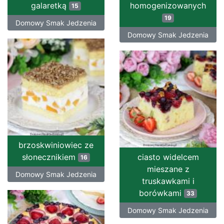
galaretką
homogenizowanych
15
19
Domowy Smak Jedzenia
Domowy Smak Jedzenia
brzoskwiniowiec ze
słonecznikiem
ciasto widelcem
16
mieszane z
Domowy Smak Jedzenia
truskawkami i
borówkami
33
Domowy Smak Jedzenia