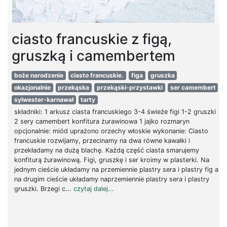
ciasto francuskie z figą,
gruszką i camembertem
boże narodzenie
ciasto francuskie.
figa
gruszka
okazjonalnie
przekąska
przekąski-przystawki
ser camembert
sylwester-karnawał
tarty
składniki: 1 arkusz ciasta francuskiego 3-4 świeże figi 1-2 gruszki
2 sery camembert konfitura żurawinowa 1 jajko rozmaryn
opcjonalnie: miód uprażono orzechy włoskie wykonanie: Ciasto
francuskie rozwijamy, przecinamy na dwa równe kawałki i
przekładamy na dużą blachę. Każdą część ciasta smarujemy
konfiturą żurawinową. Figi, gruszkę i ser kroimy w plasterki. Na
jednym cieście układamy na przemiennie plastry sera i plastry fig a
na drugim cieście układamy naprzemiennie plastry sera i plastry
gruszki. Brzegi c...
czytaj dalej...