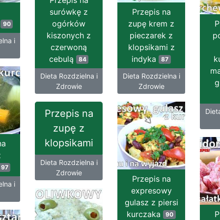
Przepis na
surówkę z
Przepis na
e
ogórków
zupę krem z
P
90
kiszonych z
pieczarek z
p
lna i
czerwoną
klopsikami z
cebulą
indyka
k
84
87
ma
Dieta Rozdzielna i
Dieta Rozdzielna i
g
Zdrowie
Zdrowie
Diet
Przepis na
zupę z
klopsikami
na
z
Dieta Rozdzielna i
97
Zdrowie
Przepis na
lna i
expresowy
gulasz z piersi
kurczaka
P
90