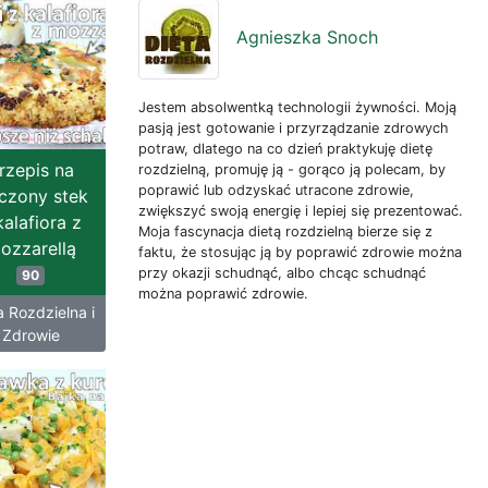
Agnieszka Snoch
Jestem absolwentką technologii żywności. Moją
pasją jest gotowanie i przyrządzanie zdrowych
potraw, dlatego na co dzień praktykuję dietę
rzepis na
rozdzielną, promuję ją - gorąco ją polecam, by
poprawić lub odzyskać utracone zdrowie,
czony stek
zwiększyć swoją energię i lepiej się prezentować.
kalafiora z
Moja fascynacja dietą rozdzielną bierze się z
ozzarellą
faktu, że stosując ją by poprawić zdrowie można
przy okazji schudnąć, albo chcąc schudnąć
90
można poprawić zdrowie.
a Rozdzielna i
Zdrowie