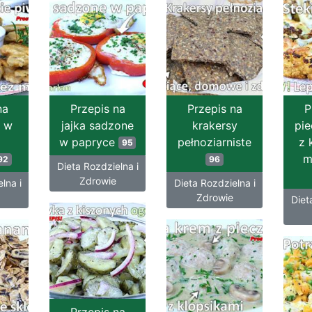
na
Przepis na
Przepis na
P
i w
jajka sadzone
krakersy
pie
w papryce
pełnoziarniste
z 
95
m
92
96
Dieta Rozdzielna i
Zdrowie
lna i
Dieta Rozdzielna i
Zdrowie
Diet