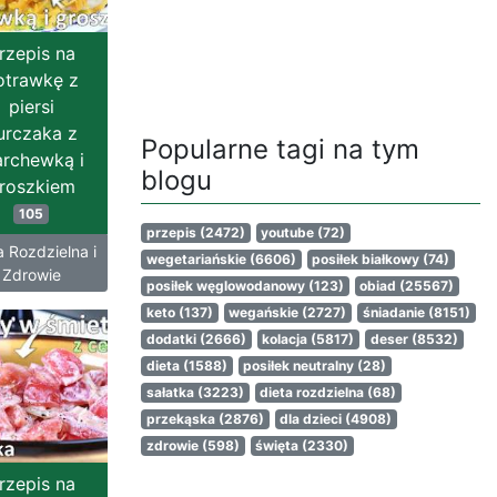
rzepis na
otrawkę z
piersi
urczaka z
Popularne tagi na tym
rchewką i
blogu
roszkiem
105
przepis
(2472)
youtube
(72)
a Rozdzielna i
wegetariańskie
(6606)
posiłek białkowy
(74)
Zdrowie
posiłek węglowodanowy
(123)
obiad
(25567)
keto
(137)
wegańskie
(2727)
śniadanie
(8151)
dodatki
(2666)
kolacja
(5817)
deser
(8532)
dieta
(1588)
posiłek neutralny
(28)
sałatka
(3223)
dieta rozdzielna
(68)
przekąska
(2876)
dla dzieci
(4908)
zdrowie
(598)
święta
(2330)
rzepis na