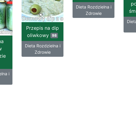
p
Dieta Rozdzielna i
śm
Zdrowie
Diet
Przepis na dip
oliwkowy
98
na
Dieta Rozdzielna i
w
Zdrowie
zie
lna i