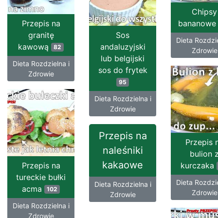
Chipsy
Przepis na
bananow
granitę
Sos
Dieta Rozdzie
kawową
andaluzyjski
82
Zdrowie
lub belgijski
Dieta Rozdzielna i
sos do frytek
Zdrowie
95
Dieta Rozdzielna i
Zdrowie
Przepis na
Przepis 
naleśniki
bulion 
kakaowe
Przepis na
kurczaka
tureckie bułki
Dieta Rozdzie
Dieta Rozdzielna i
acma
102
Zdrowie
Zdrowie
Dieta Rozdzielna i
Zdrowie