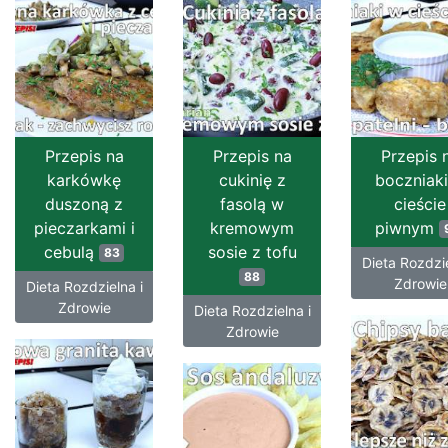
Przepis na
Przepis na
Przepis 
karkówkę
cukinię z
boczniak
duszoną z
fasolą w
cieście
pieczarkami i
kremowym
piwnym
cebulą
sosie z tofu
83
Dieta Rozdzie
88
Zdrowie
Dieta Rozdzielna i
Zdrowie
Dieta Rozdzielna i
Zdrowie