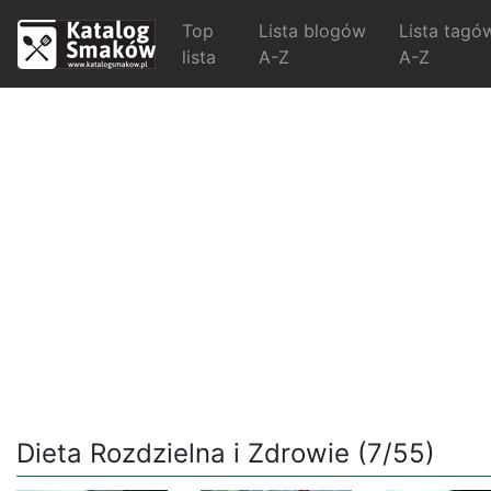
Top
Lista blogów
Lista tagó
lista
A-Z
A-Z
Dieta Rozdzielna i Zdrowie (7/55)