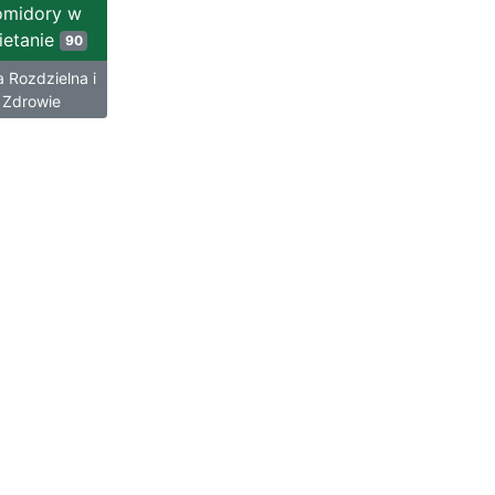
omidory w
ietanie
90
a Rozdzielna i
Zdrowie