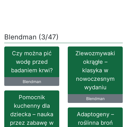
Blendman (3/47)
Czy można pić
Zlewozmywaki
wodę przed
okrągłe –
badaniem krwi?
klasyka w
nowoczesnym
Blendman
wydaniu
Pomocnik
Blendman
kuchenny dla
dziecka – nauka
Adaptogeny –
przez zabawę w
roślinna broń