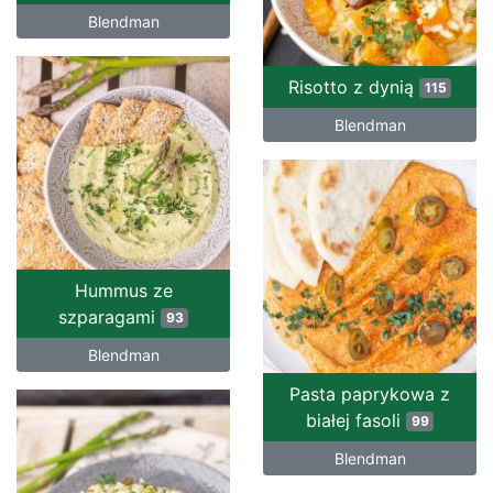
Blendman
Risotto z dynią
115
Blendman
Hummus ze
szparagami
93
Blendman
Pasta paprykowa z
białej fasoli
99
Blendman