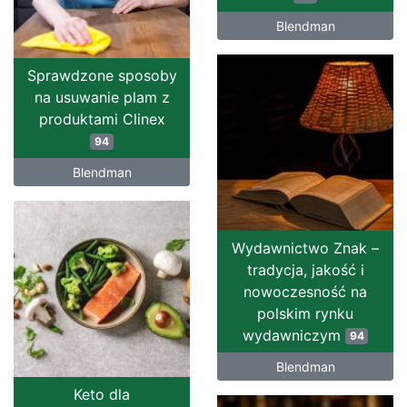
Blendman
Sprawdzone sposoby
na usuwanie plam z
produktami Clinex
94
Blendman
Wydawnictwo Znak –
tradycja, jakość i
nowoczesność na
polskim rynku
wydawniczym
94
Blendman
Keto dla