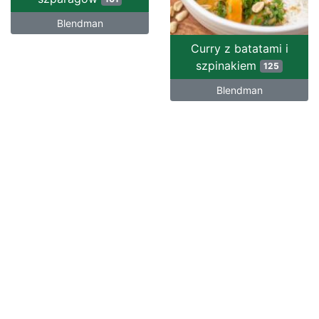
Blendman
Curry z batatami i
szpinakiem
125
Blendman