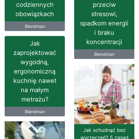
codziennych
przeciw
obowiązkach
stresowi,
spadkom energii
Blendman
i braku
koncentracji
Jak
zaprojektować
Blendman
wygodną,
ergonomiczną
kuchnię nawet
na małym
metrażu?
Blendman
Jak schudnąć bez
wyrzeczeń? 5 zasad