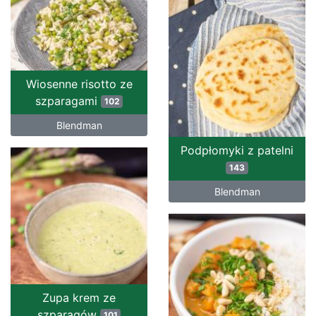
Wiosenne risotto ze
szparagami
102
Blendman
Podpłomyki z patelni
143
Blendman
Zupa krem ze
szparagów
101