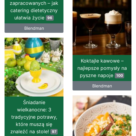
zapracowanych – jak
catering dietetyczny
ułatwia życie
96
Blendman
Koktajle kawowe –
najlepsze pomysły na
pyszne napoje
100
Blendman
Śniadanie
wielkanocne: 3
tradycyjne potrawy,
które muszą się
znaleźć na stole!
97