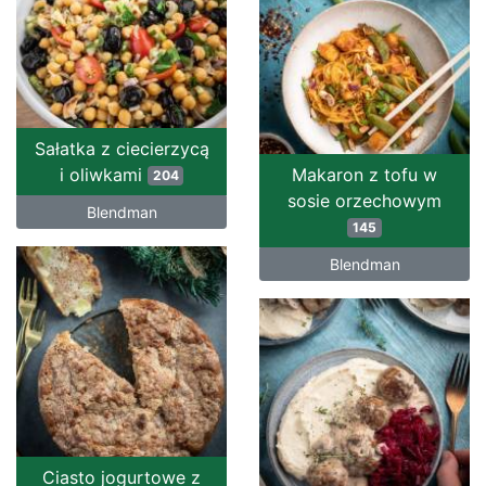
Sałatka z ciecierzycą
i oliwkami
Makaron z tofu w
204
sosie orzechowym
Blendman
145
Blendman
Ciasto jogurtowe z