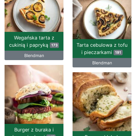
Wegańska tarta z
cukinią i papryką
Tarta cebulowa z tofu
173
i pieczarkami
191
Blendman
Blendman
Burger z buraka i