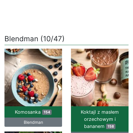
Blendman (10/47)
Komosanka
Koktajl z masłem
154
orzechowym i
Blendman
bananem
158