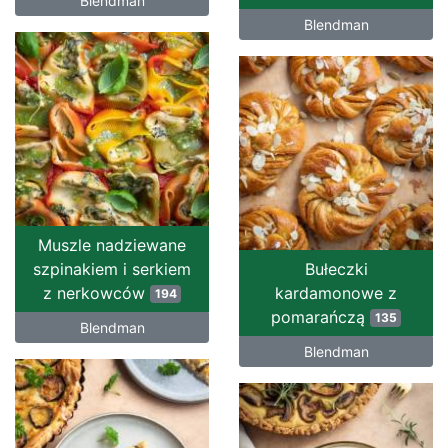
Blendman
Blendman
Muszle nadziewane
szpinakiem i serkiem
Bułeczki
z nerkowców
kardamonowe z
194
pomarańczą
135
Blendman
Blendman