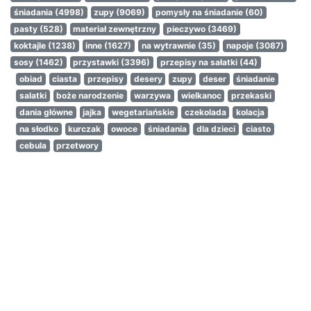
śniadania
(4998)
zupy
(9069)
pomysły na śniadanie
(60)
pasty
(528)
materiał zewnętrzny
pieczywo
(3469)
koktajle
(1238)
inne
(1627)
na wytrawnie
(35)
napoje
(3087)
sosy
(1462)
przystawki
(3396)
przepisy na sałatki
(44)
obiad
ciasta
przepisy
desery
zupy
deser
śniadanie
salatki
boże narodzenie
warzywa
wielkanoc
przekaski
dania główne
jajka
wegetariańskie
czekolada
kolacja
na słodko
kurczak
owoce
śniadania
dla dzieci
ciasto
cebula
przetwory