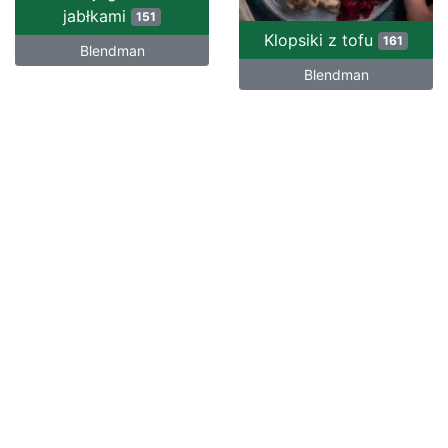
jabłkami
151
Klopsiki z tofu
161
Blendman
Blendman