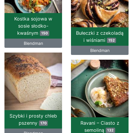
Kostka sojowa w
sosie słodko-
kwaśnym
Bułeczki z czekoladą
150
i wiśniami
152
Blendman
Blendman
Szybki i prosty chleb
pszenny
Ravani – Ciasto z
170
semoliną
132