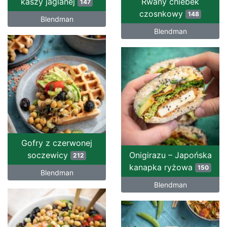
kaszy jaglanej
Rwany chlebek
147
czosnkowy
148
Blendman
Blendman
Gofry z czerwonej
soczewicy
Onigirazu – Japońska
212
kanapka ryżowa
150
Blendman
Blendman