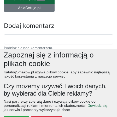
AniaGotuje.pl
Dodaj komentarz
Podpisz się pod komentarzem.
Zapoznaj się z informacją o
plikach cookie
KatalogSmakow.pl używa plików cookie, aby zapewnić najlepszą
jakość korzystania z naszego serwisu.
Czy możemy używać Twoich danych,
by wybierać dla Ciebie reklamy?
obiad
ciasta
przepisy
desery
zupy
deser
śniadanie
Nasi partnerzy zbierają dane i używają plików cookie do
salatki
boże narodzenie
warzywa
wielkanoc
przekaski
personalizacji reklam i mierzenia ich skuteczności.
Dowiedz się
,
jak serwis i partnerzy wykorzystują dane.
dania główne
jajka
wegetariańskie
czekolada
kolacja