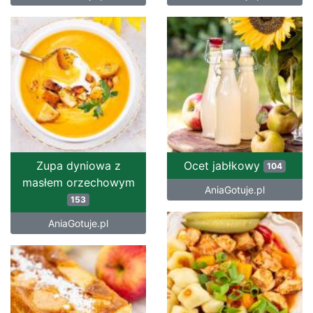
Zupa dyniowa z
Ocet jabłkowy
104
masłem orzechowym
AniaGotuje.pl
153
AniaGotuje.pl