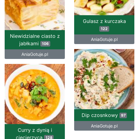
Gulasz z kurczaka
122
Niewidzialne ciasto z
AniaGotuje.pl
jabłkami
106
AniaGotuje.pl
Dip czosnkowy
97
AniaGotuje.pl
Curry z dynią i
ciecierzycą
128