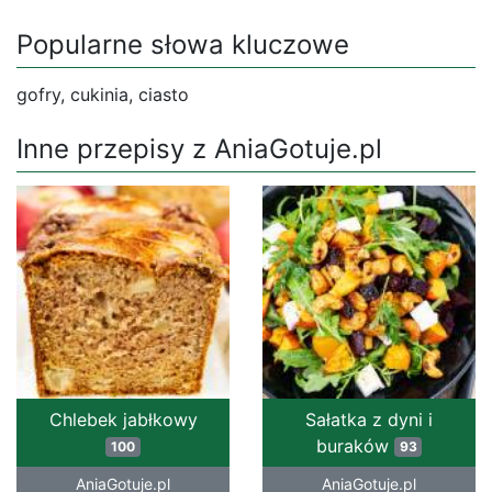
Popularne słowa kluczowe
gofry, cukinia, ciasto
Inne przepisy z AniaGotuje.pl
Chlebek jabłkowy
Sałatka z dyni i
buraków
100
93
AniaGotuje.pl
AniaGotuje.pl