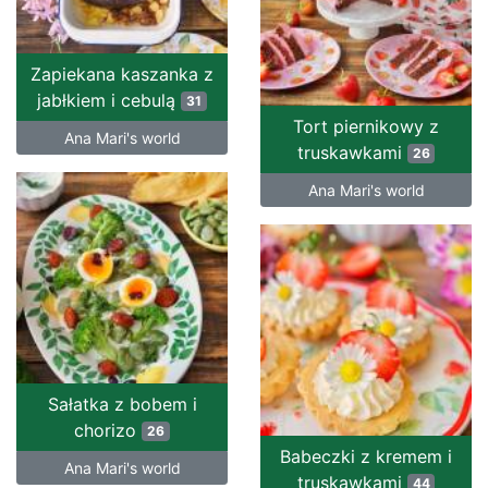
Zapiekana kaszanka z
jabłkiem i cebulą
31
Tort piernikowy z
Ana Mari's world
truskawkami
26
Ana Mari's world
Sałatka z bobem i
chorizo
26
Babeczki z kremem i
Ana Mari's world
truskawkami
44