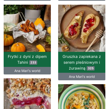
Frytki z dyni z dipem
Gruszka zapiekana z
Tahini
serem pleśniowym i
233
żurawiną
325
Ana Mari's world
Ana Mari's world