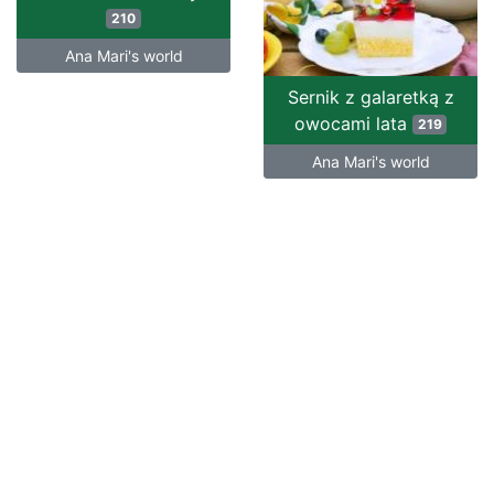
210
Ana Mari's world
Sernik z galaretką z
owocami lata
219
Ana Mari's world