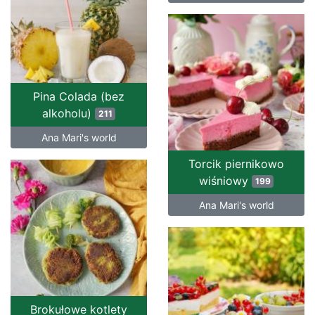
Pina Colada (bez
alkoholu)
211
Ana Mari's world
Torcik piernikowo
wiśniowy
199
Ana Mari's world
Brokułowe kotlety