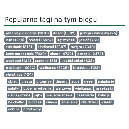
Popularne tagi na tym blogu
przepisy kulinarne
(1676)
deser
(8532)
przepis kulinarny
(25)
lato
(1258)
obiad
(25567)
kętrzyński
jesień
(761)
śniadanie
(8151)
słodkości
(3307)
święta
(2330)
boże narodzenie
(7420)
ciasto
(4739)
przepis
(2472)
weekend
(132)
summer
(83)
szybki obiad
(832)
truskawki
(4023)
wielkanoc
(7235)
breakfast
(122)
christmas
(104)
obiad
ciasta
przepisy
desery
zupy
deser
śniadanie
salatki
boże narodzenie
warzywa
wielkanoc
przekaski
dania główne
jajka
wegetariańskie
czekolada
kolacja
na słodko
kurczak
owoce
śniadania
dla dzieci
ciasto
cebula
przetwory