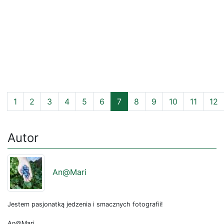
1
2
3
4
5
6
7
8
9
10
11
12
Autor
An@Mari
Jestem pasjonatką jedzenia i smacznych fotografii!
An@Mari