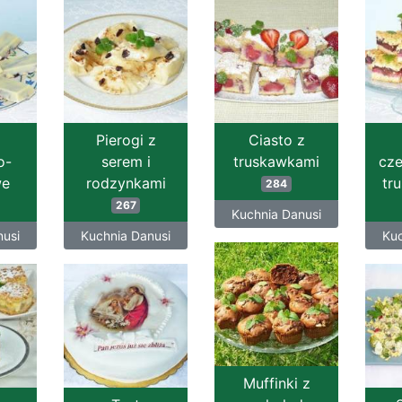
Pierogi z
Ciasto z
o-
serem i
truskawkami
cz
we
rodzynkami
tr
284
267
Kuchnia Danusi
nusi
Kuchnia Danusi
Kuc
Muffinki z