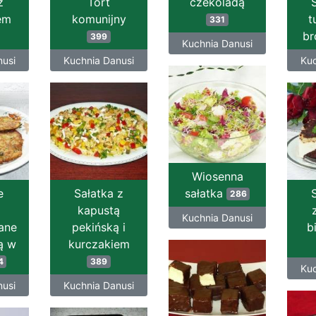
z
Tort
czekoladą
em
komunijny
t
331
br
399
Kuchnia Danusi
nusi
Kuchnia Danusi
Kuc
Wiosenna
e
Sałatka z
sałatka
286
kapustą
Kuchnia Danusi
ane
pekińską i
b
ą w
kurczakiem
4
389
Kuc
nusi
Kuchnia Danusi