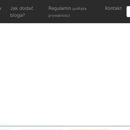
w
Jak dodać
Regulamin
Kontakt
polityka
bloga?
prywatności