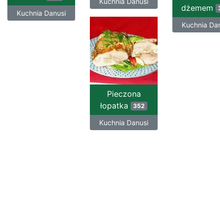
Kuchnia Danusi
dżemem
Kuchnia Danusi
Kuchnia Da
Pieczona
łopatka
352
Kuchnia Danusi