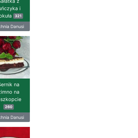
Sałatka z
uńczyka i
okuła
321
hnia Danusi
Sernik na
zimno na
iszkopcie
260
hnia Danusi