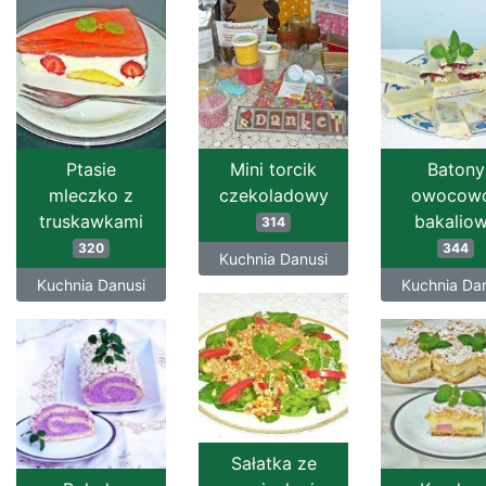
Ptasie
Mini torcik
Batony
mleczko z
czekoladowy
owocow
truskawkami
bakalio
314
320
344
Kuchnia Danusi
Kuchnia Danusi
Kuchnia Da
Sałatka ze