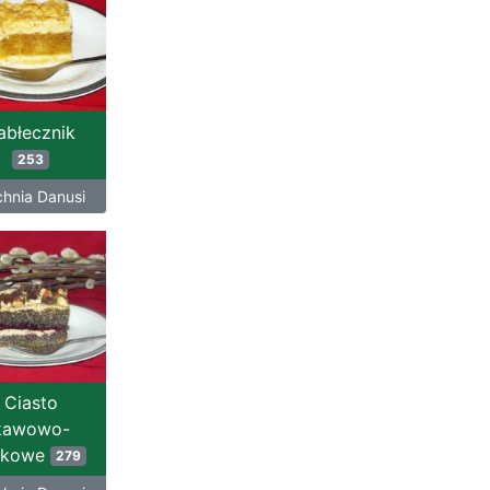
abłecznik
253
hnia Danusi
Ciasto
kawowo-
akowe
279