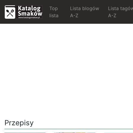
Top
Lista blogów
Lista tagó
lista
A-Z
A-Z
Przepisy