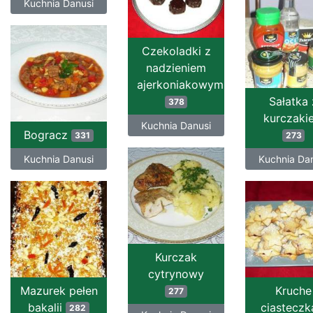
Kuchnia Danusi
Czekoladki z
nadzieniem
ajerkoniakowym
Sałatka 
378
kurczaki
Kuchnia Danusi
Bogracz
331
273
Kuchnia Danusi
Kuchnia Da
Kurczak
cytrynowy
Mazurek pełen
Kruche
277
bakalii
ciasteczk
282