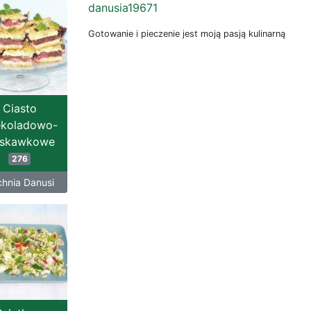
danusia19671
Gotowanie i pieczenie jest moją pasją kulinarną
Ciasto
ekoladowo-
uskawkowe
276
hnia Danusi