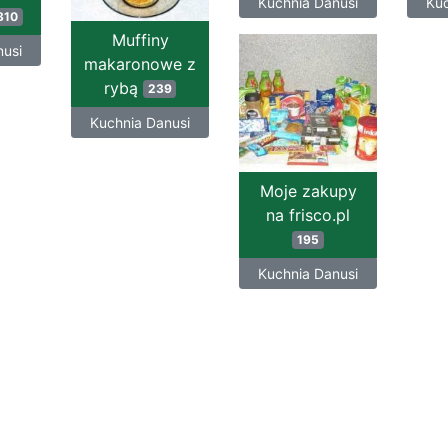
Kuchnia Danusi
Kuc
310
Muffiny
nusi
makaronowe z
rybą
239
Kuchnia Danusi
Moje zakupy
na frisco.pl
195
Kuchnia Danusi