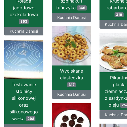
Rolada
szpinaku i
Kruche 
jagodowo
tuńczyka
rabarbar
366
czekoladowa
319
Kuchnia Danusi
363
Kuchnia Da
Kuchnia Danusi
Wyciskane
ciasteczka
Pikantn
Testowanie
placki
317
stolnicy
ziemniacz
Kuchnia Danusi
silikonowej
z sardynk
oraz
oleju
25
silikonowego
Kuchnia Da
wałka
298