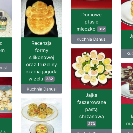
Domowe
ptasie
mleczko
312
J
Kuchnia Danusi
z
Recenzja
em
formy
Kuc
silikonowej
oraz frużeliny
nusi
czarna jagoda
w żelu
282
Kuchnia Danusi
Jajka
faszerowane
pastą
chrzanową
m
273
a z