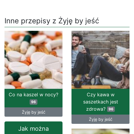
Inne przepisy z Żyję by jeść
Co na kaszel w nocy?
Czy kawa w
saszetkach jest
96
zdrowa?
96
Żyję by jeść
Żyję by jeść
Jak można