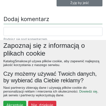
Żyję by jeść
Dodaj komentarz
Podpisz się pod komentarzem.
Zapoznaj się z informacją o
plikach cookie
KatalogSmakow.pl używa plików cookie, aby zapewnić najlepszą
jakość korzystania z naszego serwisu.
Czy możemy używać Twoich danych,
by wybierać dla Ciebie reklamy?
obiad
ciasta
przepisy
desery
zupy
deser
śniadanie
Nasi partnerzy zbierają dane i używają plików cookie do
salatki
boże narodzenie
warzywa
wielkanoc
przekaski
personalizacji reklam i mierzenia ich skuteczności.
Dowiedz się
,
jak serwis i partnerzy wykorzystują dane.
dania główne
jajka
wegetariańskie
czekolada
kolacja
na słodko
kurczak
owoce
śniadania
dla dzieci
ciasto
Akceptuję
Nie, dziękuję