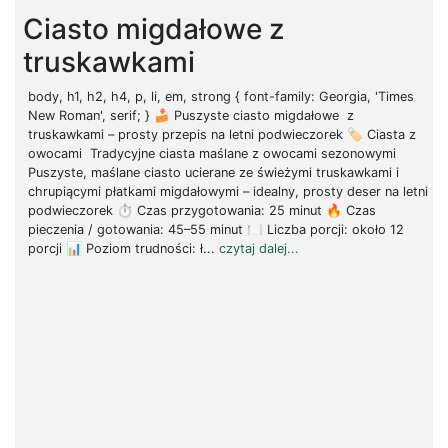
Ciasto migdałowe z
truskawkami
body, h1, h2, h4, p, li, em, strong { font-family: Georgia, 'Times
New Roman', serif; } 🍰 Puszyste ciasto migdałowe z
truskawkami – prosty przepis na letni podwieczorek 🏷 Ciasta z
owocami Tradycyjne ciasta maślane z owocami sezonowymi
Puszyste, maślane ciasto ucierane ze świeżymi truskawkami i
chrupiącymi płatkami migdałowymi – idealny, prosty deser na letni
podwieczorek ⏱ Czas przygotowania: 25 minut 🔥 Czas
pieczenia / gotowania: 45–55 minut 🍽 Liczba porcji: około 12
porcji 📊 Poziom trudności: ł...
czytaj dalej...