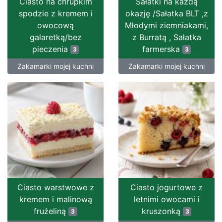
Ciasto na chrupkim
Sałatki na każdą
spodzie z kremem i
okazję /Sałatka BLT ,z
owocową
Młodymi ziemniakami,
galaretką/bez
z Burratą , Sałatka
pieczenia
farmerska
3
3
Zakamarki mojej kuchni
Zakamarki mojej kuchni
Ciasto warstwowe z
Ciasto jogurtowe z
kremem i malinową
letnimi owocami i
frużeliną
kruszonką
3
3