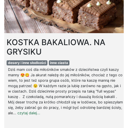
KOSTKA BAKALIOWA. NA
GRYSIKU
desery i inne słodkości
inne ciasta
Dziś mam coś dla miłośników smaków z dzieciństwa czyli kaszy
manny 😍😋 Ja akurat należę do jej miłośników, chociaż z tego co
wiem, to jest też spora grupa osób, które na kaszę manną nie
mogą patrzeć 😉 W każdym razie ja lubię zarówno na gęsto, jak i
w ciastach. Dziś dziecinnie prosty przepis na taką "full wypas"
kaszę . Z czekoladą, nutą pomarańczy i duuużą ilością bakalii .
Mój deser trochę za krótko chłodził się w lodówce, bo spieszyłam
się, żeby zabrać go do pracy, i mógł być odrobinę bardziej ścisły,
ale...
czytaj dalej...