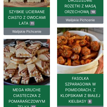
DROŻDŻOWE
ROZETKI Z MASĄ
SZYBKIE UCIERANE
ORZECHOWĄ
10
CIASTO Z OWOCAMI
Walijskie Pichcenie
LATA
11
Walijskie Pichcenie
FASOLKA
SZPARAGOWA W
MEGA KRUCHE
POMIDORACH. Z
CIASTECZKA Z
KLOPSIKAMI Z BIAŁEJ
POMARAŃCZOWYM
KIEŁBASY
8