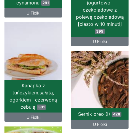
cynamonu
jogurtowo-
291
czekoladowe z
U Fiolki
polewą czekoladową
[ciasto w 10 minut!]
395
U Fiolki
Kanapka z
tuńczykiem,sałatą,
ogórkiem i czerwoną
cebulą
331
Sernik oreo (I)
428
U Fiolki
U Fiolki