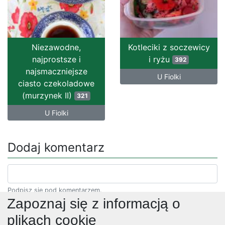
Niezawodne,
Kotleciki z soczewicy
najprostsze i
i ryżu
392
najsmaczniejsze
U Fiolki
ciasto czekoladowe
(murzynek II)
321
U Fiolki
Dodaj komentarz
Podpisz się pod komentarzem.
Zapoznaj się z informacją o
plikach cookie