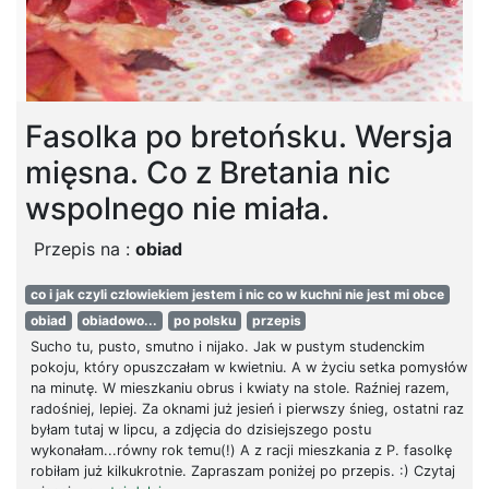
Fasolka po bretońsku. Wersja
mięsna. Co z Bretania nic
wspolnego nie miała.
Przepis na :
obiad
co i jak czyli człowiekiem jestem i nic co w kuchni nie jest mi obce
obiad
obiadowo...
po polsku
przepis
Sucho tu, pusto, smutno i nijako. Jak w pustym studenckim
pokoju, który opuszczałam w kwietniu. A w życiu setka pomysłów
na minutę. W mieszkaniu obrus i kwiaty na stole. Raźniej razem,
radośniej, lepiej. Za oknami już jesień i pierwszy śnieg, ostatni raz
byłam tutaj w lipcu, a zdjęcia do dzisiejszego postu
wykonałam...równy rok temu(!) A z racji mieszkania z P. fasolkę
robiłam już kilkukrotnie. Zapraszam poniżej po przepis. :) Czytaj