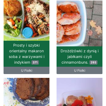
Prosty i szybki
orientalny makaron
Drożdżówki z dynią i
soba z warzywami i
jabłkami czyli
indykiem
cinnamonbuns.
371
293
U Fiolki
U Fiolki