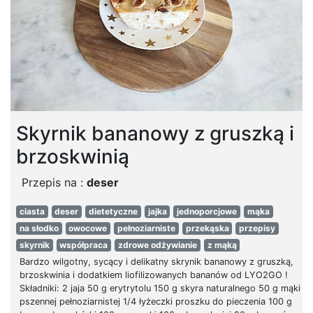
Skyrnik bananowy z gruszką i
brzoskwinią
Przepis na :
deser
ciasta
deser
dietetyczne
jajka
jednoporcjowe
mąka
na słodko
owocowe
pełnoziarniste
przekąska
przepisy
skyrnik
współpraca
zdrowe odżywianie
z mąką
Bardzo wilgotny, sycący i delikatny skrynik bananowy z gruszką,
brzoskwinia i dodatkiem liofilizowanych bananów od LYO2GO !
Składniki: 2 jaja 50 g erytrytolu 150 g skyra naturalnego 50 g mąki
pszennej pełnoziarnistej 1/4 łyżeczki proszku do pieczenia 100 g