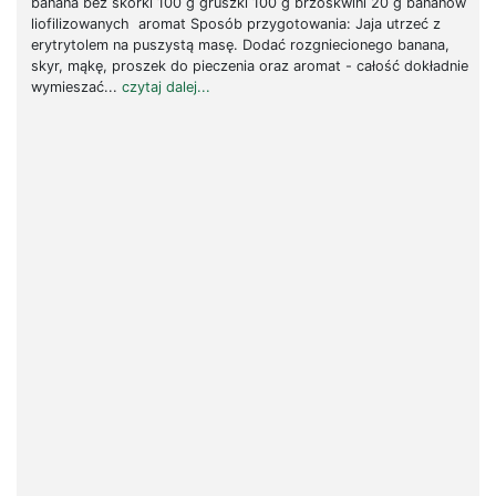
banana bez skórki 100 g gruszki 100 g brzoskwini 20 g bananów
liofilizowanych aromat Sposób przygotowania: Jaja utrzeć z
erytrytolem na puszystą masę. Dodać rozgniecionego banana,
skyr, mąkę, proszek do pieczenia oraz aromat - całość dokładnie
wymieszać...
czytaj dalej...