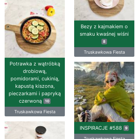
Bezy z kajmakiem o
smaku kwaśnej wiśni
8
Truskawkowa Fiesta
Potrawka z wątróbką
drobiową,
pomidorami, cukinią,
kapustą kiszona,
pieczarkami i papryką
czerwoną
10
Truskawkowa Fiesta
INSPIRACJE #588
9
Truskawkowa Fiesta