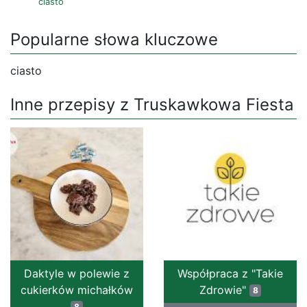
ciasto
Popularne słowa kluczowe
ciasto
Inne przepisy z Truskawkowa Fiesta
Daktyle w polewie z
Współpraca z "Takie
cukierków michałków
Zdrowie"
8
8