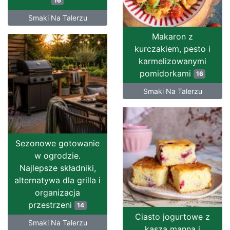
16
Smaki Na Talerzu
Makaron z
kurczakiem, pesto i
karmelizowanymi
pomidorkami
16
Smaki Na Talerzu
Sezonowe gotowanie
w ogrodzie.
Najlepsze składniki,
alternatywa dla grilla i
organizacja
przestrzeni
14
Ciasto jogurtowe z
Smaki Na Talerzu
kaszą manną i