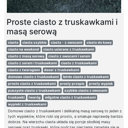
Proste ciasto z truskawkami i
masą serową
ciasta
ciasta szybkie
ciasta - z owocami
ciasto do kawy
ciasto na weekend
ciasto ucierane z truskawkami
ciasto z masą serową
ciasto z owocami i serem
ciasto z serem i truskawkami
ciasto z truskawkami
ciasto z twarogiem
deser z truskawkami
domowe ciasto z truskawkami
letnie ciasto z truskawkami
proste ciasto z truskawkami
prosty przepis
prosty wypiek
puszyste ciasto z truskawkami
szybkie ciasto z owocami
truskawki
twaróg
wilgotne ciasto z truskawkami
wypieki z truskawkami
Domowe ciasto z truskawkami i delikatną masą serową to jeden z
tych wypieków, które robi się prosto, a smakuje naprawdę bardzo
dobrze. Na wierzchu ciasta układa się porcje słodkiej masy
serowej oraz truskawki, które podczas pieczenia zapadają się w