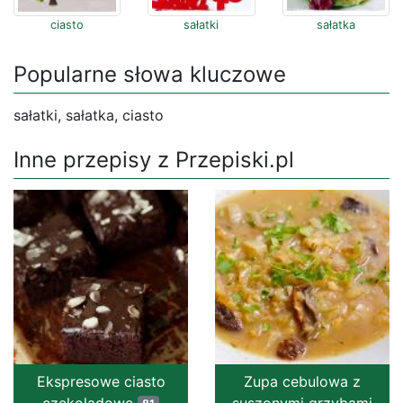
ciasto
sałatki
sałatka
Popularne słowa kluczowe
sałatki, sałatka, ciasto
Inne przepisy z Przepiski.pl
Ekspresowe ciasto
Zupa cebulowa z
czekoladowe
suszonymi grzybami