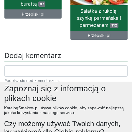
burattą
87
Sałatka z rukolą,
Przepiski.pl
szynką parmeńska i
parmezanem
112
Przepiski.pl
Dodaj komentarz
Podpisz się pod komentarzem.
Zapoznaj się z informacją o
plikach cookie
KatalogSmakow.pl używa plików cookie, aby zapewnić najlepszą
jakość korzystania z naszego serwisu.
Czy możemy używać Twoich danych,
by wybierać dla Ciebie reklamy?