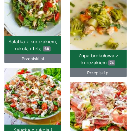
Sałatka z kurczakiem,
rukolą i fetą
68
Zupa brokułowa z
Przepiski.pl
kurczakiem
74
Przepiski.pl
Sałatka z rukolą i