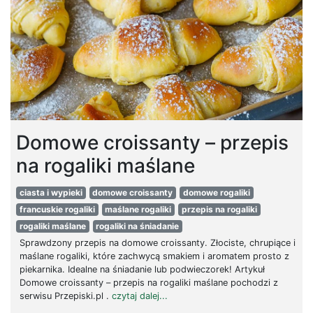
Domowe croissanty – przepis
na rogaliki maślane
ciasta i wypieki
domowe croissanty
domowe rogaliki
francuskie rogaliki
maślane rogaliki
przepis na rogaliki
rogaliki maślane
rogaliki na śniadanie
Sprawdzony przepis na domowe croissanty. Złociste, chrupiące i
maślane rogaliki, które zachwycą smakiem i aromatem prosto z
piekarnika. Idealne na śniadanie lub podwieczorek! Artykuł
Domowe croissanty – przepis na rogaliki maślane pochodzi z
serwisu Przepiski.pl .
czytaj dalej...