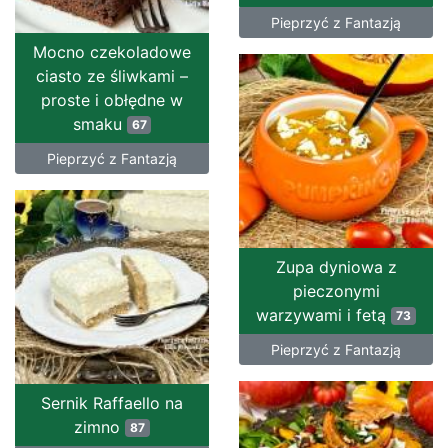
Pieprzyć z Fantazją
Mocno czekoladowe
ciasto ze śliwkami –
proste i obłędne w
smaku
67
Pieprzyć z Fantazją
Zupa dyniowa z
pieczonymi
warzywami i fetą
73
Pieprzyć z Fantazją
Sernik Raffaello na
zimno
87