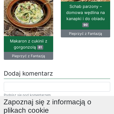
Schab parzony –
domowa wędlina na
kanapki i do obiadu
90
Pieprzyć z Fantazją
Makaron z cukinii z
gorgonzolą
81
Pieprzyć z Fantazją
Dodaj komentarz
Podpisz się pod komentarzem.
Zapoznaj się z informacją o
plikach cookie