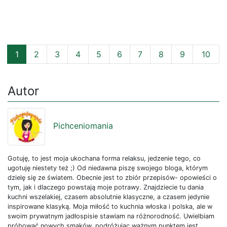
1
2
3
4
5
6
7
8
9
10
Autor
Pichceniomania
Gotuję, to jest moja ukochana forma relaksu, jedzenie tego, co
ugotuję niestety też ;) Od niedawna piszę swojego bloga, którym
dzielę się ze światem. Obecnie jest to zbiór przepisów- opowieści o
tym, jak i dlaczego powstają moje potrawy. Znajdziecie tu dania
kuchni wszelakiej, czasem absolutnie klasyczne, a czasem jedynie
inspirowane klasyką. Moja miłość to kuchnia włoska i polska, ale w
swoim prywatnym jadłospisie stawiam na różnorodność. Uwielbiam
próbować nowych smaków, podróżując ważnym punktem jest