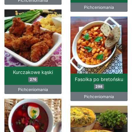
Pichceniomania
Pichceniomania
Kurczakowe kąski
Fasolka po bretońsku
276
298
Pichceniomania
Pichceniomania