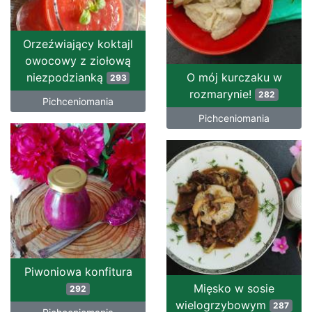
Orzeźwiający koktajl
owocowy z ziołową
niezpodzianką
O mój kurczaku w
293
rozmarynie!
282
Pichceniomania
Pichceniomania
Piwoniowa konfitura
Mięsko w sosie
292
wielogrzybowym
287