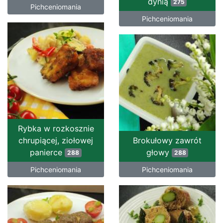
dynią
275
Pichceniomania
Pichceniomania
Rybka w rozkosznie
chrupiącej, ziołowej
Brokułowy zawrót
panierce
głowy
288
288
Pichceniomania
Pichceniomania