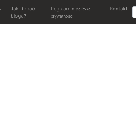
w
Jak dodać
Regulamin
Kontakt
polityka
bloga?
prywatności