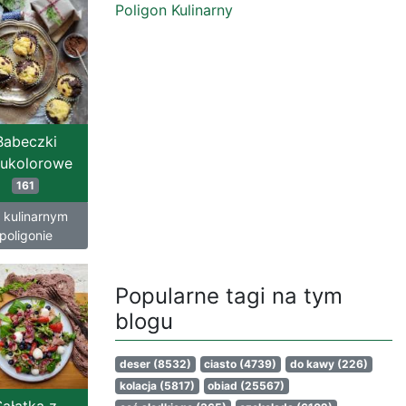
Poligon Kulinarny
Babeczki
ukolorowe
161
 kulinarnym
poligonie
Popularne tagi na tym
blogu
deser
(8532)
ciasto
(4739)
do kawy
(226)
kolacja
(5817)
obiad
(25567)