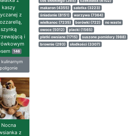
Sałatka z
coś słodkiego
(365)
czekolada
(6102)
kaszy
makaron
(4355)
sałatka
(3223)
yczanej z
śniadanie
(8151)
warzywa
(7364)
ozzarellą,
wielkanoc
(7235)
borówki
(722)
no waste
szynką
owoce
(5012)
placki
(1565)
rzewającą i
płatki owsiane
(1715)
suszone pomidory
(988)
rówkowym
brownie
(293)
słodkości
(3307)
osem
146
 kulinarnym
poligonie
Nocna
wsianka z