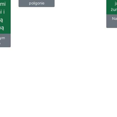
j
mi
poligonie
żu
 i
Na
ą
ną
nym
e