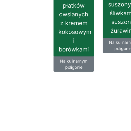
suszony
płatków
śliwkami
owsianych
suszon
z kremem
żurawi
kokosowym
i
Na kulinar
borówkami
poligoni
Na kulinarnym
poligonie