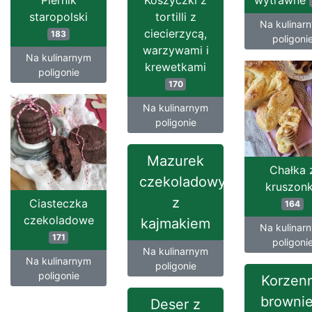
Piernik
Koszyczki z
wytrawne
staropolski
tortilli z
Na kulinar
ciecierzycą,
183
poligoni
warzywami i
Na kulinarnym
krewetkami
poligonie
170
Na kulinarnym
poligonie
Mazurek
Chałka 
czekoladowy
kruszon
z
Ciasteczka
164
czekoladowe
kajmakiem
Na kulinar
171
poligoni
Na kulinarnym
Na kulinarnym
poligonie
poligonie
Korzen
brownie
Deser z