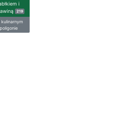
abłkiem i
rawiną
219
 kulinarnym
poligonie