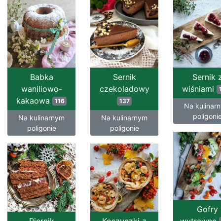
Babka
Sernik
Sernik 
waniliowo-
czekoladowy
wiśniami
kakaowa
116
137
Na kulinar
poligoni
Na kulinarnym
Na kulinarnym
poligonie
poligonie
Gofry