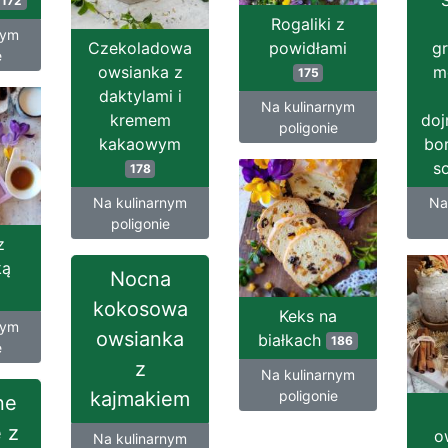
172
Rogaliki z
nym
Czekoladowa
powidłami
gr
e
owsianka z
m
175
daktylami i
Na kulinarnym
kremem
doj
poligonie
kakaowym
bo
s
178
Na kulinarnym
Na
poligonie
z
ką
Nocna
kokosowa
Keks na
nym
owsianka
białkach
186
e
z
Na kulinarnym
kajmakiem
poligonie
ne
 z
o
Na kulinarnym