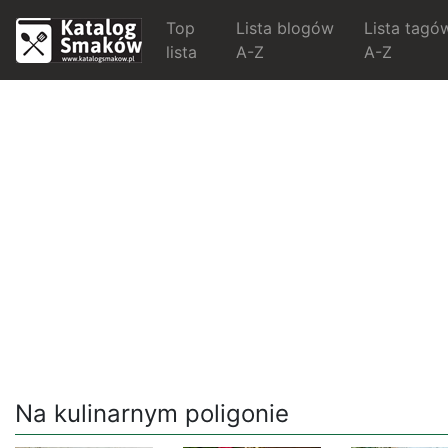
Top
Lista blogów
Lista tagó
lista
A-Z
A-Z
Na kulinarnym poligonie