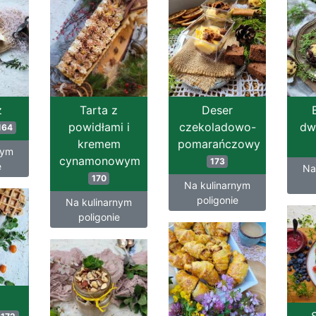
z
Tarta z
Deser
powidłami i
czekoladowo-
dw
164
kremem
pomarańczowy
nym
cynamonowym
173
e
Na
170
Na kulinarnym
poligonie
Na kulinarnym
poligonie