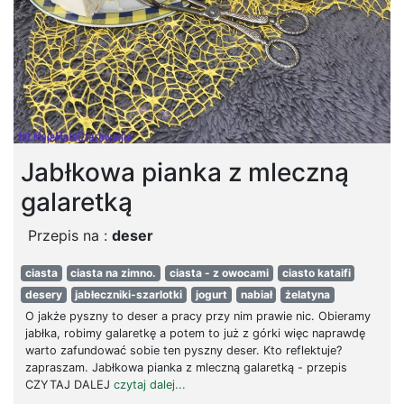
Jabłkowa pianka z mleczną
galaretką
Przepis na :
deser
ciasta
ciasta na zimno.
ciasta - z owocami
ciasto kataifi
desery
jabłeczniki-szarlotki
jogurt
nabiał
żelatyna
O jakże pyszny to deser a pracy przy nim prawie nic. Obieramy
jabłka, robimy galaretkę a potem to już z górki więc naprawdę
warto zafundować sobie ten pyszny deser. Kto reflektuje?
zapraszam. Jabłkowa pianka z mleczną galaretką - przepis
CZYTAJ DALEJ
czytaj dalej...