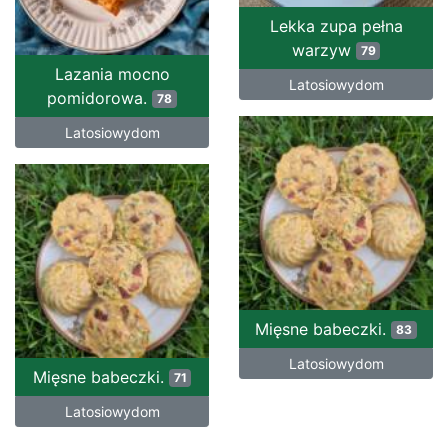
Lekka zupa pełna
warzyw
79
Lazania mocno
Latosiowydom
pomidorowa.
78
Latosiowydom
Mięsne babeczki.
83
Latosiowydom
Mięsne babeczki.
71
Latosiowydom