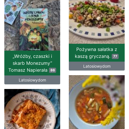
Pożywna sałatka z
„Wróżby, czaszki i
kaszą gryczaną.
77
skarb Monezumy”
Latosiowydom
Tomasz Napierała
86
Latosiowydom