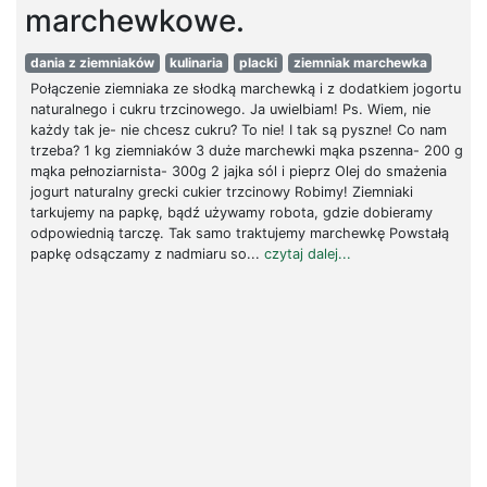
marchewkowe.
dania z ziemniaków
kulinaria
placki
ziemniak marchewka
Połączenie ziemniaka ze słodką marchewką i z dodatkiem jogortu
naturalnego i cukru trzcinowego. Ja uwielbiam! Ps. Wiem, nie
każdy tak je- nie chcesz cukru? To nie! I tak są pyszne! Co nam
trzeba? 1 kg ziemniaków 3 duże marchewki mąka pszenna- 200 g
mąka pełnoziarnista- 300g 2 jajka sól i pieprz Olej do smażenia
jogurt naturalny grecki cukier trzcinowy Robimy! Ziemniaki
tarkujemy na papkę, bądź używamy robota, gdzie dobieramy
odpowiednią tarczę. Tak samo traktujemy marchewkę Powstałą
papkę odsączamy z nadmiaru so...
czytaj dalej...