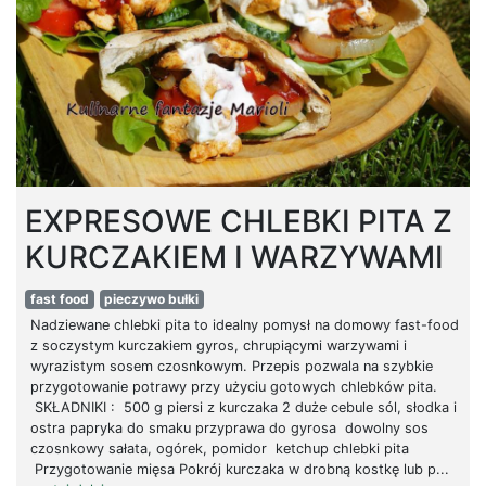
EXPRESOWE CHLEBKI PITA Z
KURCZAKIEM I WARZYWAMI
fast food
pieczywo bułki
Nadziewane chlebki pita to idealny pomysł na domowy fast-food
z soczystym kurczakiem gyros, chrupiącymi warzywami i
wyrazistym sosem czosnkowym. Przepis pozwala na szybkie
przygotowanie potrawy przy użyciu gotowych chlebków pita.
SKŁADNIKI : 500 g piersi z kurczaka 2 duże cebule sól, słodka i
ostra papryka do smaku przyprawa do gyrosa dowolny sos
czosnkowy sałata, ogórek, pomidor ketchup chlebki pita
Przygotowanie mięsa Pokrój kurczaka w drobną kostkę lub p...