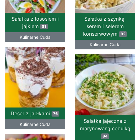
Sałatka z łososiem i
Sałatka z szynką,
jajkiem
serem i selerem
81
konserwowym
92
Kulinarne Cuda
Kulinarne Cuda
Deser z jabłkami
76
Sałatka jajeczna z
Kulinarne Cuda
marynowaną cebulką
84