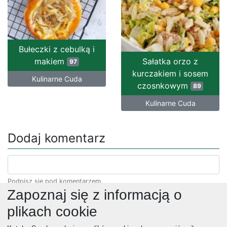
Bułeczki z cebulką i
makiem
Sałatka orzo z
97
kurczakiem i sosem
Kulinarne Cuda
czosnkowym
89
Kulinarne Cuda
Dodaj komentarz
Podpisz się pod komentarzem.
Zapoznaj się z informacją o
plikach cookie