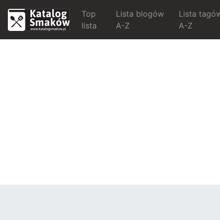
Top
Lista blogów
Lista tagó
lista
A-Z
A-Z