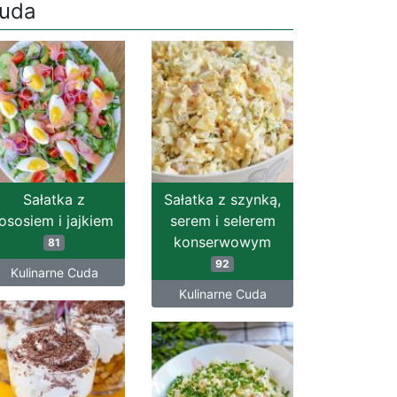
uda
Sałatka z
Sałatka z szynką,
łososiem i jajkiem
serem i selerem
konserwowym
81
92
Kulinarne Cuda
Kulinarne Cuda