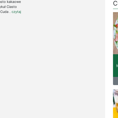
C
iasto kakaowe
ykuł Ciasto
 Cuda .
czytaj