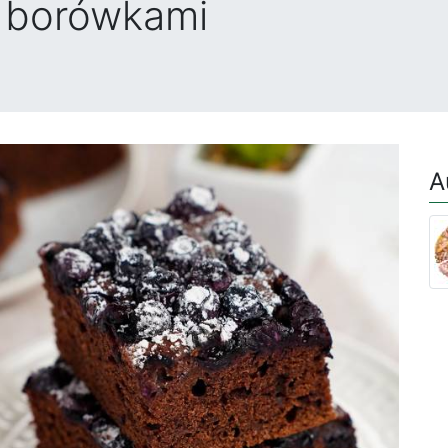
z borówkami
A