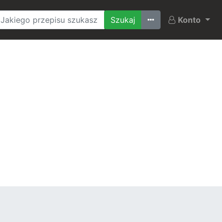
Ostatnio szukane
Konto