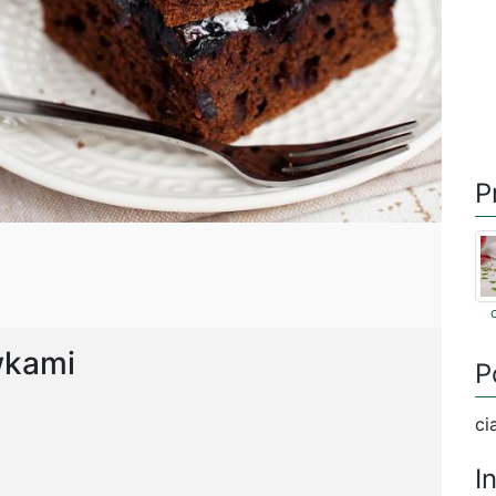
P
wkami
P
ci
I