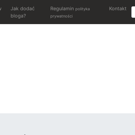
w
Jak dodać
Regulamin
Kontakt
polityka
bloga?
prywatności