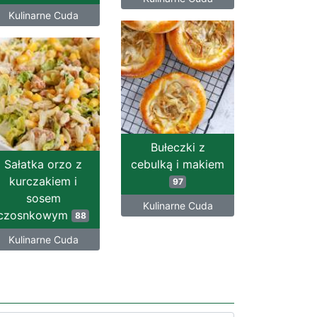
Kulinarne Cuda
Bułeczki z
Sałatka orzo z
cebulką i makiem
kurczakiem i
97
sosem
Kulinarne Cuda
czosnkowym
88
Kulinarne Cuda