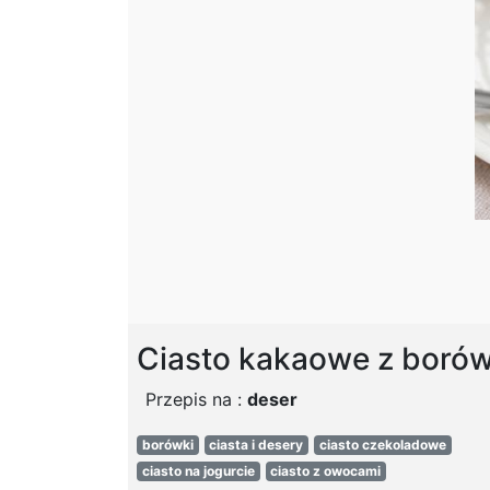
Ciasto kakaowe z boró
Przepis na :
deser
borówki
ciasta i desery
ciasto czekoladowe
ciasto na jogurcie
ciasto z owocami