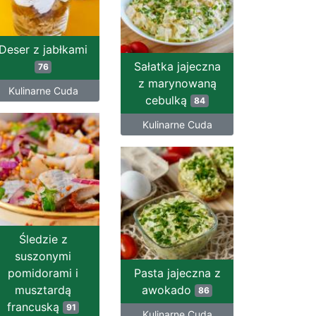
Deser z jabłkami
Sałatka jajeczna
76
z marynowaną
Kulinarne Cuda
cebulką
84
Kulinarne Cuda
Śledzie z
suszonymi
pomidorami i
Pasta jajeczna z
musztardą
awokado
86
francuską
91
Kulinarne Cuda