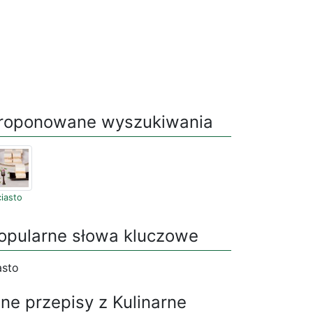
roponowane wyszukiwania
ciasto
opularne słowa kluczowe
asto
nne przepisy z Kulinarne