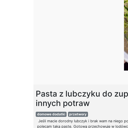
Pasta z lubczyku do zup
innych potraw
domowe dodatki
przetwory
Jeśli macie dorodny lubczyk i brak wam na niego p
polecam taką pastę. Gotową przechowuję w lodówc