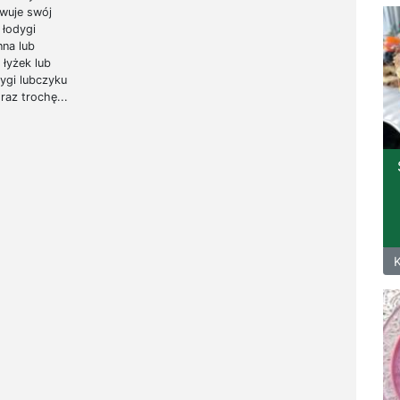
owuje swój
 łodygi
nna lub
 łyżek lub
ygi lubczyku
raz trochę...