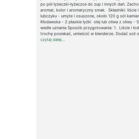
po pół łyżeczki-łyżeczce do zup i innych dań. Zach
aromat, kolor i aromatyczny smak. Składniki: liście i
lubczyku - umyte i osuszone, około 120 g sól kamie
Kłodawska - 2 płaskie łyżki olej lub oliwa z oliwy - 5
wedle uznania Sposób przygotowania: 1. Liście i łod
trochę posiekać, umieścić w blenderze. Dodać soli o
czytaj dalej...