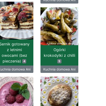
Sernik gotowany
z letnimi
Ogórki
owocami (bez
krokodylki z chilli
pieczenia)
4
5
Kuchnia domowa Ani
Kuchnia domowa Ani