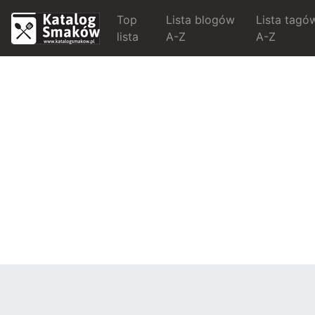
Top
Lista blogów
Lista tagó
lista
A-Z
A-Z