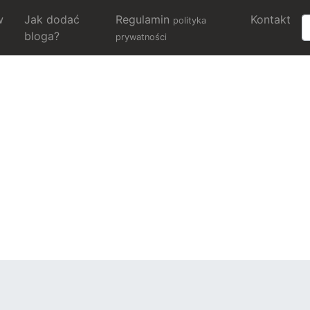
w
Jak dodać
Regulamin
Kontakt
polityka
bloga?
prywatności