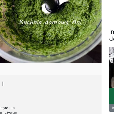
I
d
 i
omysłu, to
e i używam