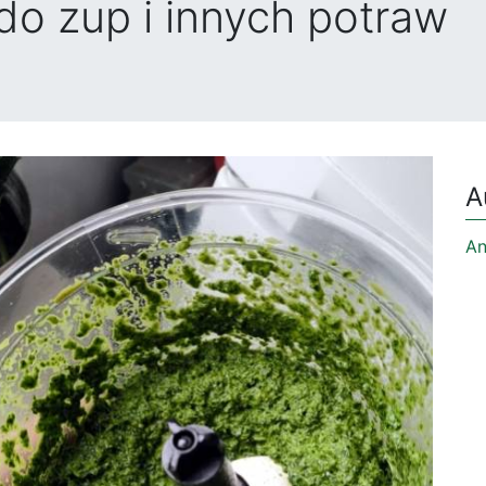
do zup i innych potraw
A
An