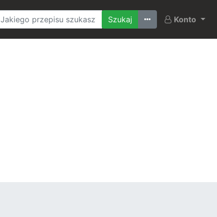
Ostatnio szukane
Konto