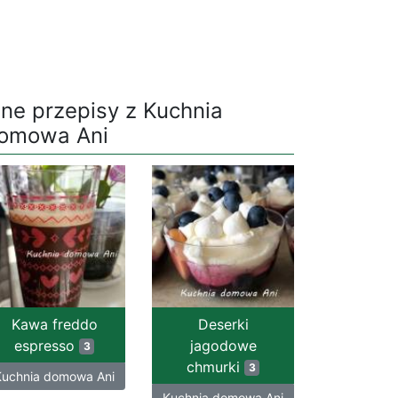
nne przepisy z Kuchnia
omowa Ani
Kawa freddo
Deserki
espresso
jagodowe
3
chmurki
3
Kuchnia domowa Ani
Kuchnia domowa Ani