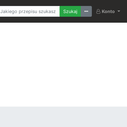
Ostatnio szukane
Konto