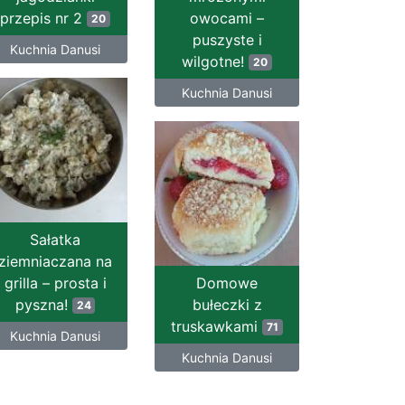
przepis nr 2
owocami –
20
puszyste i
Kuchnia Danusi
wilgotne!
20
Kuchnia Danusi
Sałatka
ziemniaczana na
grilla – prosta i
Domowe
pyszna!
bułeczki z
24
truskawkami
71
Kuchnia Danusi
Kuchnia Danusi