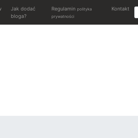
w
Jak dodać
Regulamin
Kontakt
polityka
bloga?
prywatności