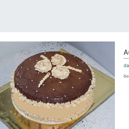
A
da
Got