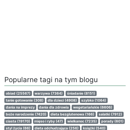
Popularne tagi na tym blogu
obiad
(25567)
warzywa
(7364)
śniadanie
(8151)
tanie gotowanie
(308)
dla dzieci
(4908)
szybko
(1064)
dania na imprezy
dania dla zdrowia
wegetariańskie
(6606)
boże narodzenie
(7420)
dieta bezglutenowa
(166)
salatki
(7912)
ciasta
(19170)
mięso i ryby
(47)
wielkanoc
(7235)
porady
(601)
styl życia
(66)
dieta odchudzająca
(256)
książki
(540)