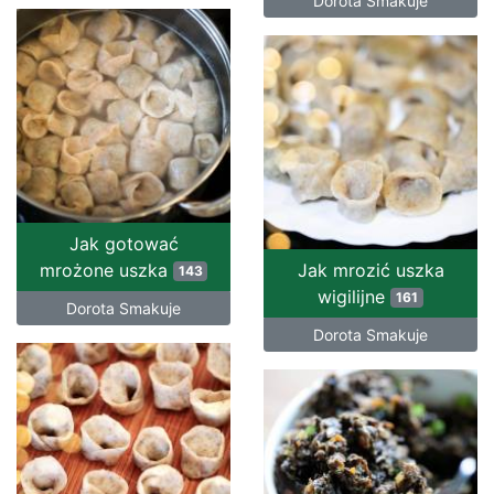
Dorota Smakuje
Jak gotować
mrożone uszka
Jak mrozić uszka
143
wigilijne
161
Dorota Smakuje
Dorota Smakuje