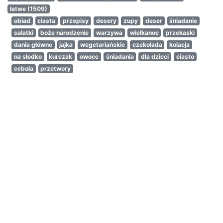
łatwe
(1509)
obiad
ciasta
przepisy
desery
zupy
deser
śniadanie
salatki
boże narodzenie
warzywa
wielkanoc
przekaski
dania główne
jajka
wegetariańskie
czekolada
kolacja
na słodko
kurczak
owoce
śniadania
dla dzieci
ciasto
cebula
przetwory