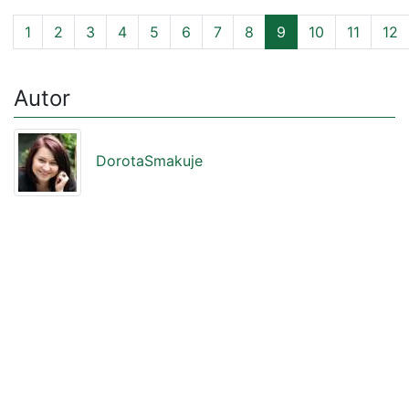
1
2
3
4
5
6
7
8
9
10
11
12
Autor
DorotaSmakuje