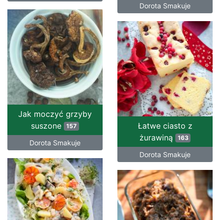
Dorota Smakuje
Jak moczyć grzyby
suszone
Łatwe ciasto z
157
żurawiną
163
Dorota Smakuje
Dorota Smakuje