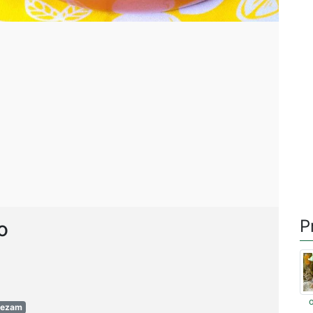
P
o
sezam