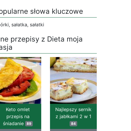
opularne słowa kluczowe
órki, sałatka, sałatki
nne przepisy z Dieta moja
asja
Keto omlet
Najlepszy sernik
przepis na
z jabłkami 2 w 1
śniadanie
89
84