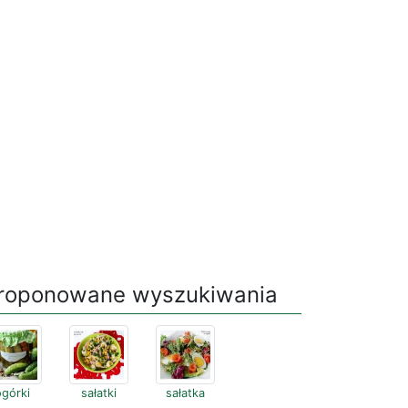
roponowane wyszukiwania
ogórki
sałatki
sałatka