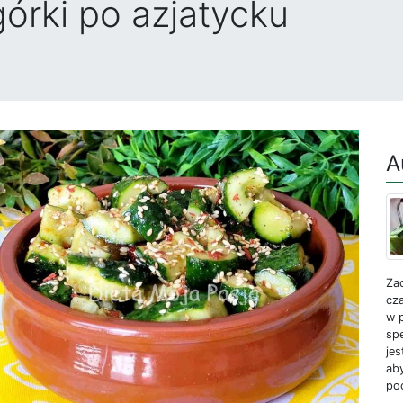
órki po azjatycku
A
Zac
cza
w p
spe
je
aby
po