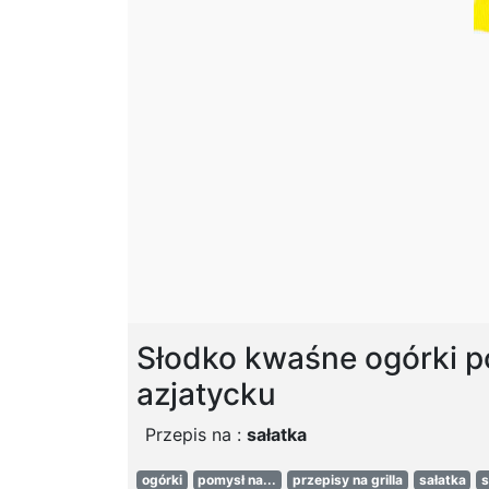
Słodko kwaśne ogórki p
azjatycku
Przepis na :
sałatka
ogórki
pomysł na...
przepisy na grilla
sałatka