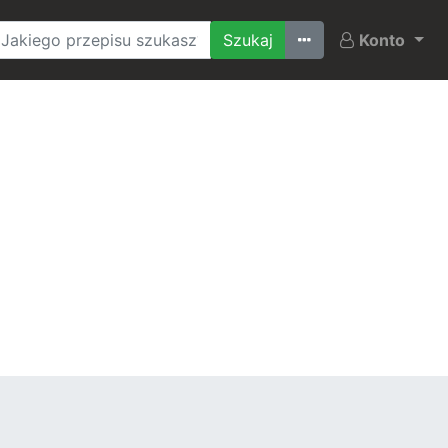
Ostatnio szukane
Konto