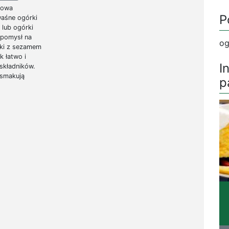
sowa
P
waśne ogórki
 lub ogórki
 pomysł na
og
órki z sezamem
k łatwo i
I
składników.
 smakują
p