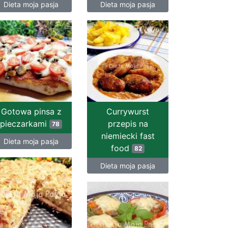
Dieta moja pasja
Dieta moja pasja
Gotowa pinsa z
Currywurst
pieczarkami
przepis na
78
niemiecki fast
Dieta moja pasja
food
82
Dieta moja pasja