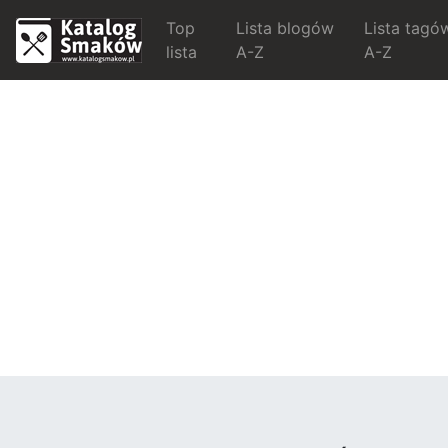
Top
Lista blogów
Lista tagó
lista
A-Z
A-Z