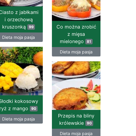
Ciasto z jabłkami
i orzechową
kruszonką
Co można zrobić
99
z mięsa
Dieta moja pasja
mielonego
81
Dieta moja pasja
Słodki kokosowy
ryż z mango
90
Przepis na bliny
Dieta moja pasja
królewskie
90
Dieta moja pasja