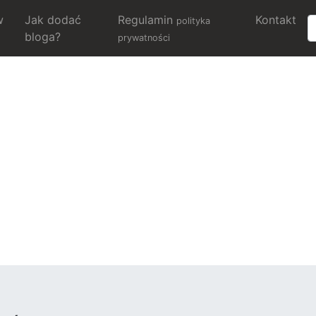
w
Jak dodać
Regulamin
Kontakt
polityka
bloga?
prywatności