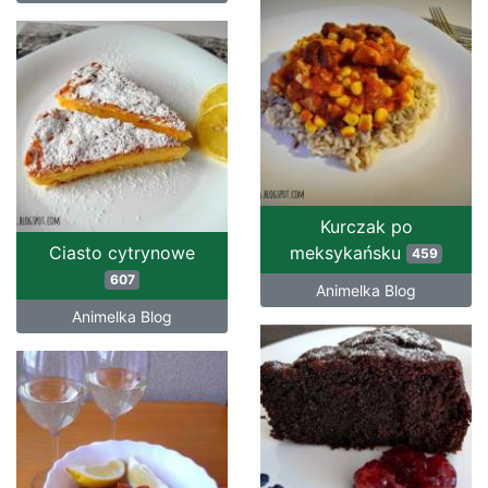
Kurczak po
Ciasto cytrynowe
meksykańsku
459
607
Animelka Blog
Animelka Blog