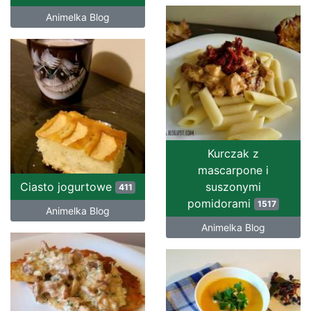
Animelka Blog
Kurczak z
mascarpone i
Ciasto jogurtowe
suszonymi
411
pomidorami
1517
Animelka Blog
Animelka Blog