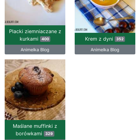
Placki ziemniaczane z
kurkami
Krem z dyni
400
352
Animelka Blog
Animelka Blog
Maślane muffinki z
borówkami
329