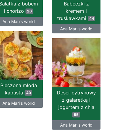
Sałatka z bobem
Babeczki z
i chorizo
kremem i
26
truskawkami
44
Ana Mari's world
Ana Mari's world
Pieczona młoda
kapusta
Deser cytrynowy
40
z galaretką i
Ana Mari's world
jogurtem z chia
55
Ana Mari's world