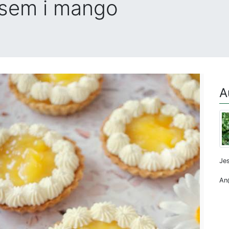
asem i mango
A
Jes
An