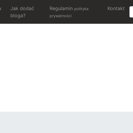
w
Jak dodać
Regulamin
Kontakt
polityka
bloga?
prywatności