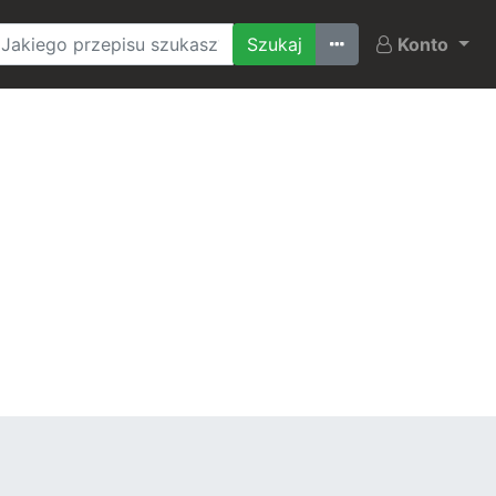
Ostatnio szukane
Konto