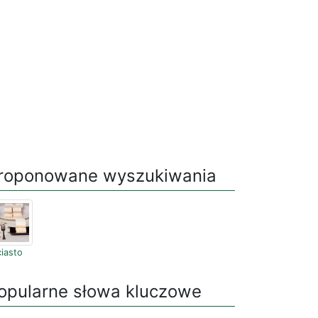
roponowane wyszukiwania
ciasto
opularne słowa kluczowe