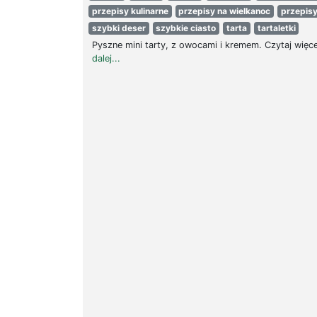
przepisy kulinarne
przepisy na wielkanoc
przepisy
szybki deser
szybkie ciasto
tarta
tartaletki
Pyszne mini tarty, z owocami i kremem. Czytaj więc
dalej...