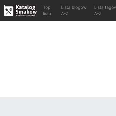
Top
Lista blogów
Lista tagó
lista
A-Z
A-Z