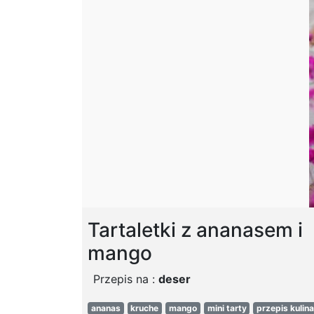
Tartaletki z ananasem i
mango
Przepis na :
deser
ananas
kruche
mango
mini tarty
przepis kulin