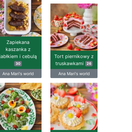
Zapiekana
kaszanka z
jabłkiem i cebulą
Tort piernikowy z
truskawkami
30
26
Ana Mari's world
Ana Mari's world