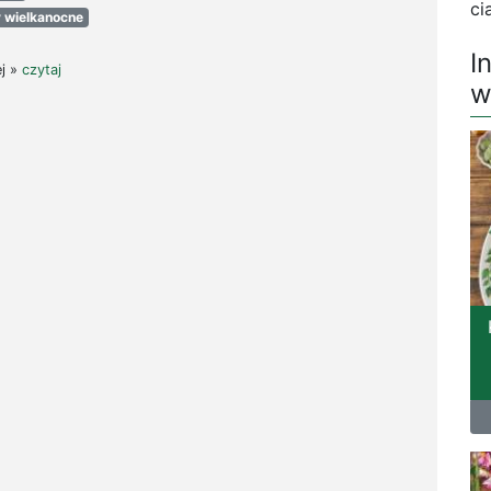
ci
 wielkanocne
I
ej »
czytaj
w