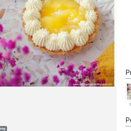
P
P
arny