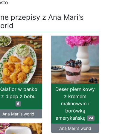
asto
nne przepisy z Ana Mari's
orld
Kalafior w panko
Deser piernikowy
z dipep z bobu
z kremem
malinowym i
6
borówką
Ana Mari's world
amerykańską
24
Ana Mari's world