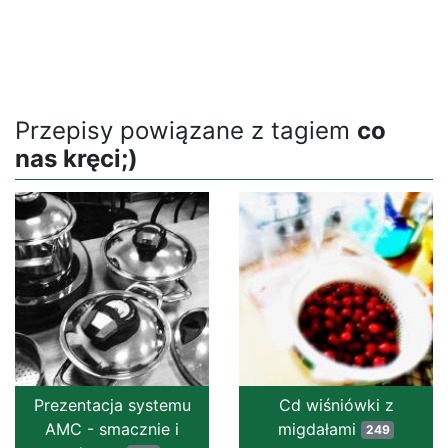
Przepisy powiązane z tagiem
co
nas kręci;)
Prezentacja systemu
Cd wiśniówki z
AMC - smacznie i
migdałami
249