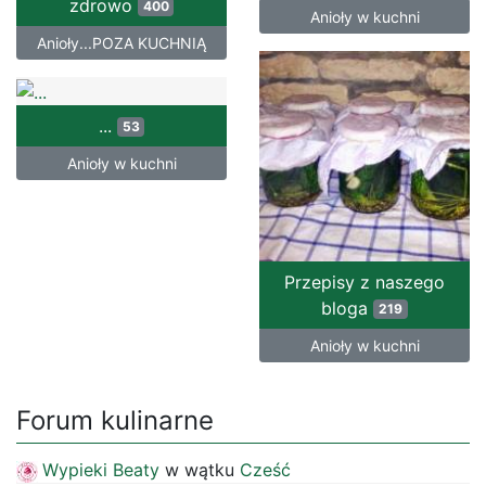
zdrowo
400
Anioły w kuchni
Anioły...POZA KUCHNIĄ
...
53
Anioły w kuchni
Przepisy z naszego
bloga
219
Anioły w kuchni
Forum kulinarne
Wypieki Beaty
w wątku
Cześć