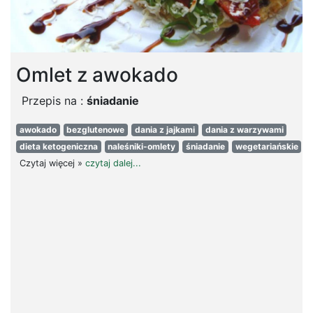
Omlet z awokado
Przepis na :
śniadanie
awokado
bezglutenowe
dania z jajkami
dania z warzywami
dieta ketogeniczna
naleśniki-omlety
śniadanie
wegetariańskie
Czytaj więcej »
czytaj dalej...