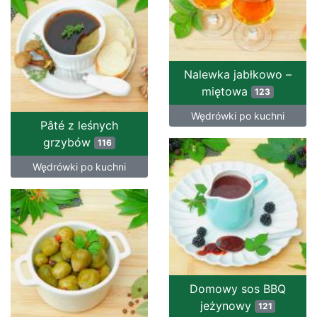
Nalewka jabłkowo –
miętowa
123
Wędrówki po kuchni
Pâté z leśnych
grzybów
116
Wędrówki po kuchni
Domowy sos BBQ
jeżynowy
121