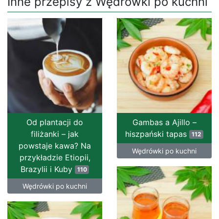
Inne przepisy z Wędrówki po kuchni
Od plantacji do
Gambas a Ajillo –
filiżanki – jak
hiszpański tapas
112
powstaje kawa? Na
Wędrówki po kuchni
przykładzie Etiopii,
Brazylii i Kuby
110
Wędrówki po kuchni