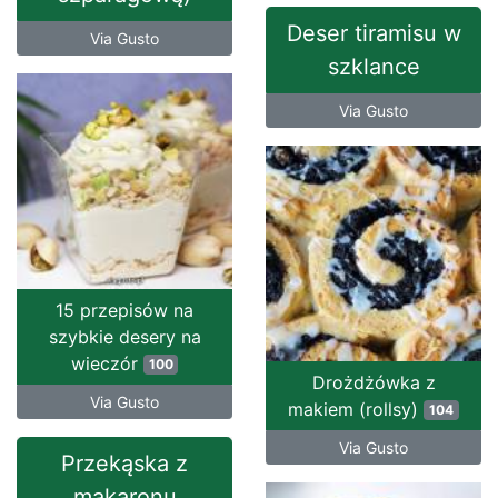
Deser tiramisu w
Via Gusto
szklance
Via Gusto
15 przepisów na
szybkie desery na
wieczór
100
Drożdżówka z
Via Gusto
makiem (rollsy)
104
Via Gusto
Przekąska z
makaronu