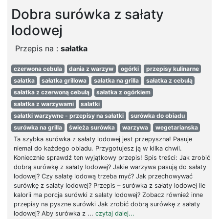
Dobra surówka z sałaty
lodowej
Przepis na :
sałatka
czerwona cebula
dania z warzyw
ogórki
przepisy kulinarne
sałatka
sałatka grillowa
sałatka na grilla
sałatka z cebulą
sałatka z czerwoną cebulą
sałatka z ogórkiem
sałatka z warzywami
salatki
sałatki warzywne - przepisy na sałatki
surówka do obiadu
surówka na grilla
świeża surówka
warzywa
wegetarianska
Ta szybka surówka z sałaty lodowej jest przepyszna! Pasuje
niemal do każdego obiadu. Przygotujesz ją w kilka chwil.
Koniecznie sprawdź ten wyjątkowy przepis! Spis treści: Jak zrobić
dobrą surówkę z sałaty lodowej? Jakie warzywa pasują do sałaty
lodowej? Czy sałatę lodową trzeba myć? Jak przechowywać
surówkę z sałaty lodowej? Przepis – surówka z sałaty lodowej Ile
kalorii ma porcja surówki z sałaty lodowej? Zobacz również inne
przepisy na pyszne surówki Jak zrobić dobrą surówkę z sałaty
lodowej? Aby surówka z ...
czytaj dalej...