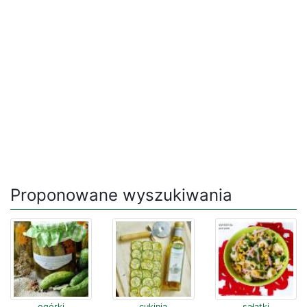
Proponowane wyszukiwania
ogórki
cukinia
sałatki