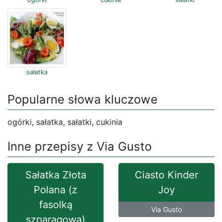
sałatka
Popularne słowa kluczowe
ogórki, sałatka, sałatki, cukinia
Inne przepisy z Via Gusto
Sałatka Złota
Ciasto Kinder
Polana (z
Joy
fasolką
Via Gusto
szparagową)