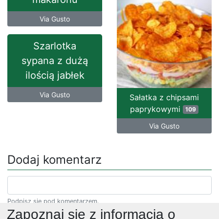
Via Gusto
Szarlotka
sypana z dużą
ilością jabłek
Via Gusto
Sałatka z chipsami
paprykowymi
109
Via Gusto
Dodaj komentarz
Podpisz się pod komentarzem.
Zapoznaj się z informacją o