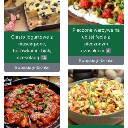
Pieczone warzywa na
Ciasto jogurtowe z
ubitej fecie z
mascarpone,
pieczonym
borówkami i białą
czosnkiem
8
czekoladą
13
Swojskie jedzonko
Swojskie jedzonko