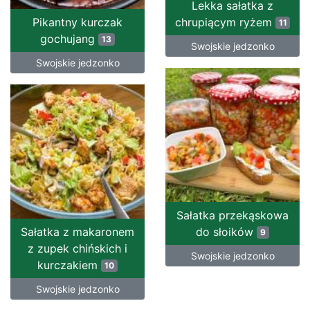
Lekka sałatka z
Pikantny kurczak
chrupiącym ryżem
11
gochujang
13
Swojskie jedzonko
Swojskie jedzonko
Sałatka przekąskowa
Sałatka z makaronem
do słoików
9
z zupek chińskich i
Swojskie jedzonko
kurczakiem
10
Swojskie jedzonko