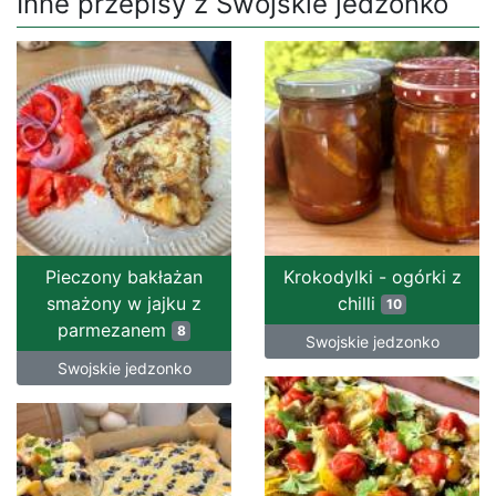
Inne przepisy z Swojskie jedzonko
Pieczony bakłażan
Krokodylki - ogórki z
smażony w jajku z
chilli
10
parmezanem
8
Swojskie jedzonko
Swojskie jedzonko