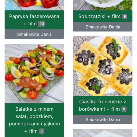
Papryka faszerowana
Sos tzatziki + film
9
+ film
10
Smakowite Dania
Smakowite Dania
Ciastka francuskie z
Sałatka z mixem
borówkami + film
9
sałat, boczkiem,
Smakowite Dania
pomidorkami i jajkiem
+ film
7