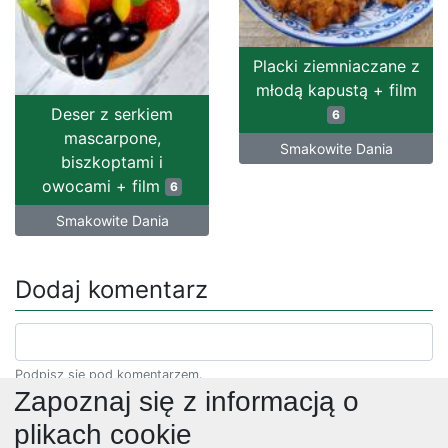
Placki ziemniaczane z
młodą kapustą + film
Deser z serkiem
6
mascarpone,
Smakowite Dania
biszkoptami i
owocami + film
6
Smakowite Dania
Dodaj komentarz
Podpisz się pod komentarzem.
Zapoznaj się z informacją o
plikach cookie