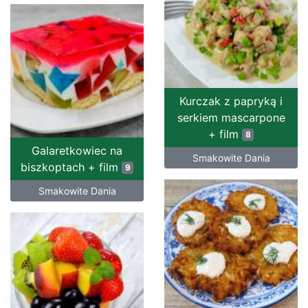
Kurczak z papryką i
serkiem mascarpone
+ film
8
Galaretkowiec na
Smakowite Dania
biszkoptach + film
9
Smakowite Dania