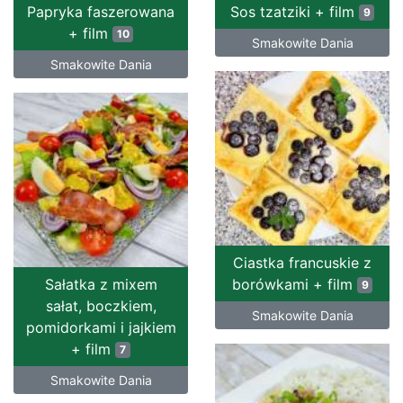
Papryka faszerowana
Sos tzatziki + film
9
+ film
10
Smakowite Dania
Smakowite Dania
Ciastka francuskie z
Sałatka z mixem
borówkami + film
9
sałat, boczkiem,
Smakowite Dania
pomidorkami i jajkiem
+ film
7
Smakowite Dania