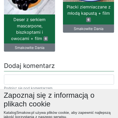
Placki ziemniaczane z
młodą kapustą + film
Deser z serkiem
6
mascarpone,
Smakowite Dania
biszkoptami i
owocami + film
6
Smakowite Dania
Dodaj komentarz
Podpisz się pod komentarzem.
Zapoznaj się z informacją o
plikach cookie
KatalogSmakow.pl używa plików cookie, aby zapewnić najlepszą
jakość korzystania z naszego serwisu.