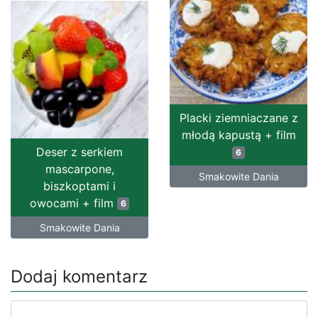
Placki ziemniaczane z
młodą kapustą + film
Deser z serkiem
6
mascarpone,
Smakowite Dania
biszkoptami i
owocami + film
6
Smakowite Dania
Dodaj komentarz