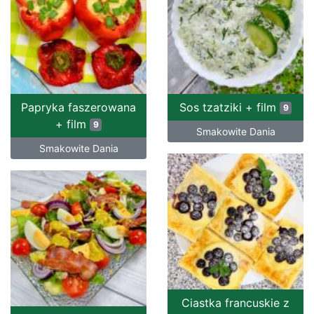
Papryka faszerowana
Sos tzatziki + film
9
+ film
9
Smakowite Dania
Smakowite Dania
Ciastka francuskie z