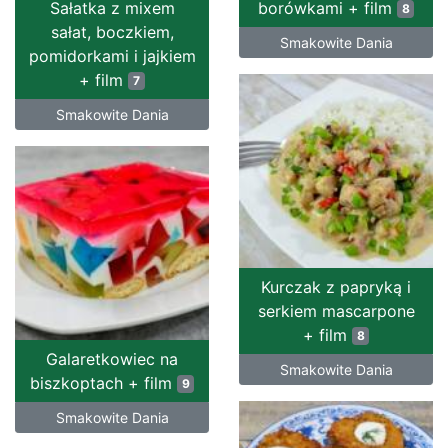
Sałatka z mixem
borówkami + film
8
sałat, boczkiem,
Smakowite Dania
pomidorkami i jajkiem
+ film
7
Smakowite Dania
Kurczak z papryką i
serkiem mascarpone
+ film
8
Galaretkowiec na
Smakowite Dania
biszkoptach + film
9
Smakowite Dania