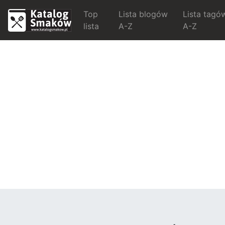
Top
Lista blogów
Lista tagó
lista
A-Z
A-Z