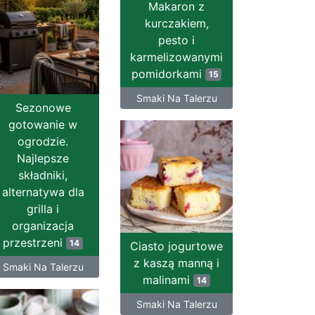
Makaron z
kurczakiem,
pesto i
karmelizowanymi
pomidorkami
15
Smaki Na Talerzu
Sezonowe
gotowanie w
ogrodzie.
Najlepsze
składniki,
alternatywa dla
grilla i
organizacja
przestrzeni
14
Ciasto jogurtowe
z kaszą manną i
Smaki Na Talerzu
malinami
14
Smaki Na Talerzu