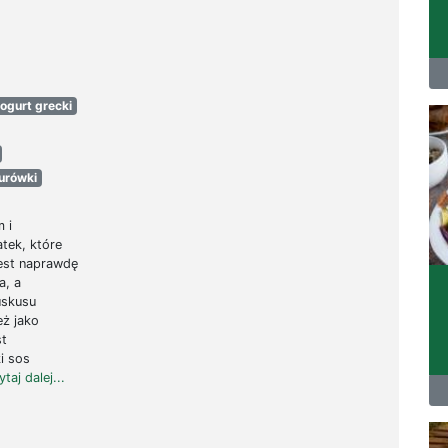
jogurt grecki
surówki
 i
tek, które
Jest naprawdę
a, a
uskusu
eż jako
st
i sos
ytaj dalej...