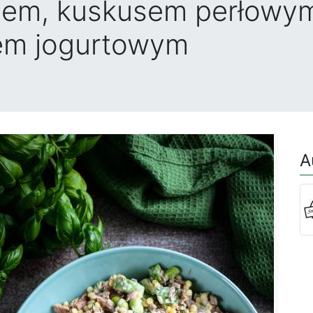
kiem, kuskusem perłowym
em jogurtowym
A