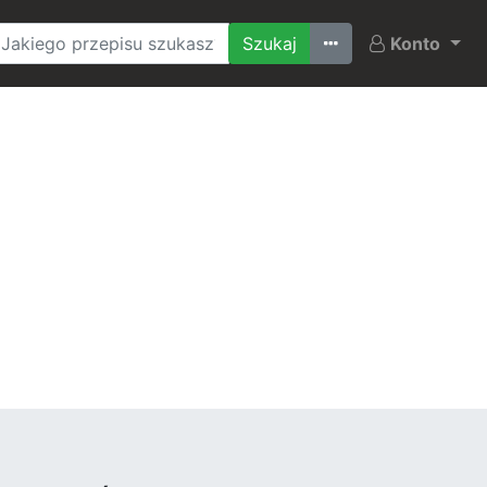
Ostatnio szukane
Konto