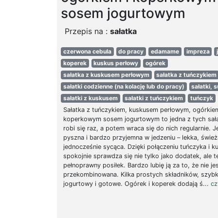
sosem jogurtowym
Przepis na :
sałatka
czerwona cebula
do pracy
edamame
impreza
koperek
kuskus perłowy
ogórek
sałatka z kuskusem perłowym
sałatka z tuńczykiem
sałatki codzienne (na kolację lub do pracy)
sałatki, 
sałatki z kuskusem
sałatki z tuńczykiem
tuńczyk
Sałatka z tuńczykiem, kuskusem perłowym, ogórkiem
koperkowym sosem jogurtowym to jedna z tych sała
robi się raz, a potem wraca się do nich regularnie. 
pyszna i bardzo przyjemna w jedzeniu – lekka, śwież
jednocześnie sycąca. Dzięki połączeniu tuńczyka i k
spokojnie sprawdza się nie tylko jako dodatek, ale t
pełnoprawny posiłek. Bardzo lubię ją za to, że nie je
przekombinowana. Kilka prostych składników, szybk
jogurtowy i gotowe. Ogórek i koperek dodają ś...
cz