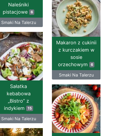
Naleśniki
pistacjowe
6
Smaki Na Talerzu
Makaron z cukinii
z kurczakiem w
sosie
orzechowym
6
Smaki Na Talerzu
Sałatka
kebabowa
„Bistro” z
indykiem
15
Smaki Na Talerzu