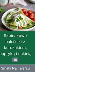
Szpinakowe
naleśniki z
kurczakiem,
papryką i cukinią
18
Smaki Na Talerzu