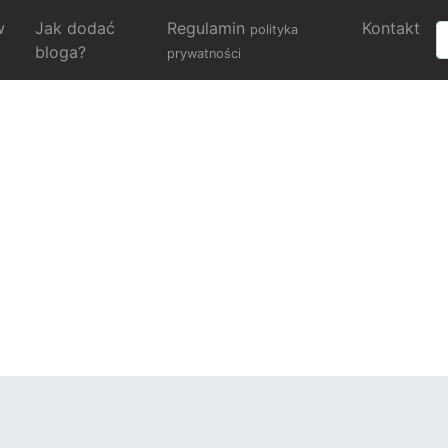
w
Jak dodać
Regulamin
Kontakt
polityka
bloga?
prywatności