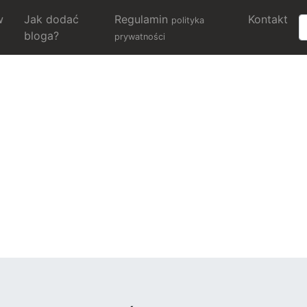
w
Jak dodać
Regulamin
Kontakt
polityka
bloga?
prywatności