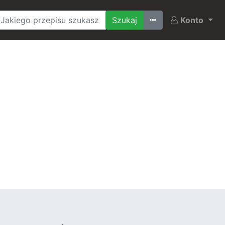
Ostatnio szukane
Konto