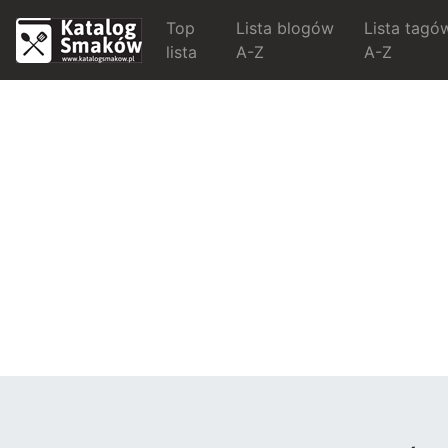
Top
Lista blogów
Lista tagó
lista
A-Z
A-Z