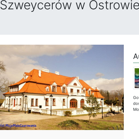
zweycerów w Ostrowie 
A
Got
do
Mo