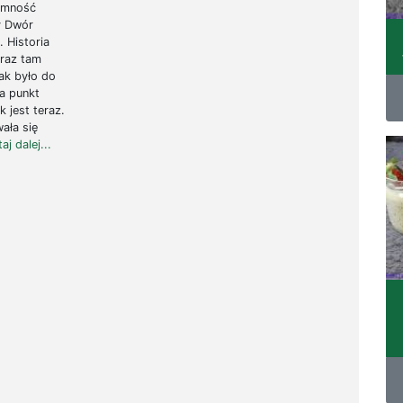
jemność
y Dwór
 Historia
 raz tam
tak było do
za punkt
 jest teraz.
ała się
aj dalej...