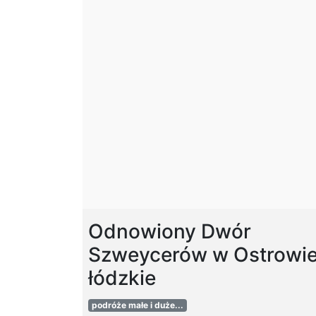
Odnowiony Dwór
Szweycerów w Ostrowie
łódzkie
podróże małe i duże...