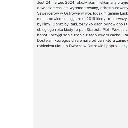
Jest 24 marzec 2024 roku.Miałam niekłamaną przy
odwiedzić całkiem wyremontowany, odrestaurowan
Szweycerów w Ostrowie w woj. łódzkim gminie Łask.
moich odwiedzin sięga roku 2019 kiedy to pierwszy
byliśmy. Obraz był taki, że tylko dach odnowiono i 
ubiegłego roku kiedy to pan Starosta Piotr Wołosz 
honoru przyjął sobie zrobić z tego dworu cacko. I tak
Dostałam któregoś dnia emaila od pani która zajmow
robieniem ulotki o Dworze w Ostrowie i popro...
czyt