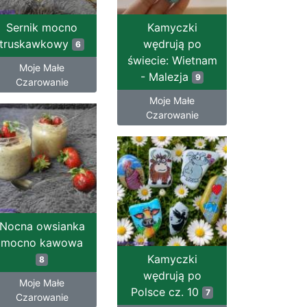
Sernik mocno
Kamyczki
truskawkowy
wędrują po
6
świecie: Wietnam
Moje Małe
- Malezja
9
Czarowanie
Moje Małe
Czarowanie
Nocna owsianka
mocno kawowa
Kamyczki
8
wędrują po
Moje Małe
Polsce cz. 10
7
Czarowanie