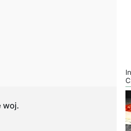
I
C
 woj.