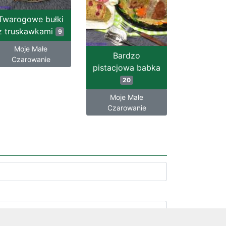
Twarogowe bułki
z truskawkami
9
Moje Małe
Bardzo
Czarowanie
pistacjowa babka
20
Moje Małe
Czarowanie