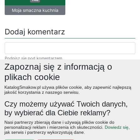
Moja smaczna kuchnia
Dodaj komentarz
Podpisz się pod komentarzem.
Zapoznaj się z informacją o
plikach cookie
KatalogSmakow.pl używa plików cookie, aby zapewnić najlepszą
jakość korzystania z naszego serwisu.
Czy możemy używać Twoich danych,
by wybierać dla Ciebie reklamy?
obiad
ciasta
przepisy
desery
zupy
deser
śniadanie
Nasi partnerzy zbierają dane i używają plików cookie do
salatki
boże narodzenie
warzywa
wielkanoc
przekaski
personalizacji reklam i mierzenia ich skuteczności.
Dowiedz się
,
jak serwis i partnerzy wykorzystują dane.
dania główne
jajka
wegetariańskie
czekolada
kolacja