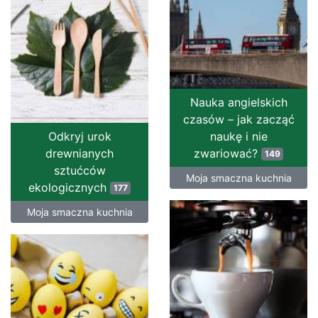
Nauka angielskich
czasów – jak zacząć
Odkryj urok
naukę i nie
drewnianych
zwariować?
149
sztućców
Moja smaczna kuchnia
ekologicznych
177
Moja smaczna kuchnia