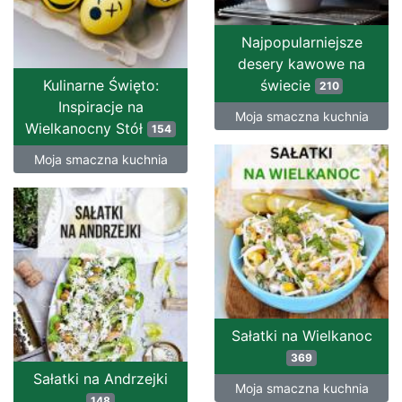
Najpopularniejsze
desery kawowe na
Kulinarne Święto:
świecie
210
Inspiracje na
Moja smaczna kuchnia
Wielkanocny Stół
154
Moja smaczna kuchnia
Sałatki na Wielkanoc
369
Sałatki na Andrzejki
Moja smaczna kuchnia
148