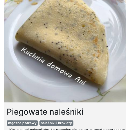
Piegowate naleśniki
mączne potrawy
naleśniki i krokiety
Kto nie lubi naleśników, to przepisu nie czyta, a resztę zapraszam