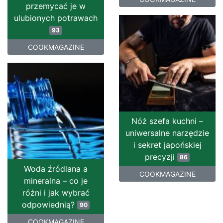
przemycać je w
ulubionych potrawach
93
COOKMAGAZINE
Nóż szefa kuchni –
uniwersalne narzędzie
i sekret japońskiej
precyzji
86
Woda źródlana a
COOKMAGAZINE
mineralna – co je
różni i jak wybrać
odpowiednią?
90
COOKMAGAZINE