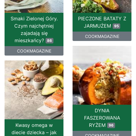
Smaki Zielonej Góry.
PIECZONE BATATY Z
Czym najchętniej
JARMUŻEM
95
zajadają się
COOKMAGAZINE
mieszkańcy?
86
COOKMAGAZINE
DYNIA
FASZEROWANA
Kwasy omega w
RYŻEM
96
diecie dziecka – jak
COOKMAGAZINE