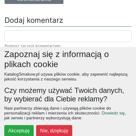
Dodaj komentarz
Podpisz się pod komentarzem.
Zapoznaj się z informacją o
plikach cookie
KatalogSmakow.pl używa plików cookie, aby zapewnić najlepszą
jakość korzystania z naszego serwisu.
Czy możemy używać Twoich danych,
by wybierać dla Ciebie reklamy?
obiad
ciasta
przepisy
desery
zupy
deser
śniadanie
Nasi partnerzy zbierają dane i używają plików cookie do
salatki
boże narodzenie
warzywa
wielkanoc
przekaski
personalizacji reklam i mierzenia ich skuteczności.
Dowiedz się
,
jak serwis i partnerzy wykorzystują dane.
dania główne
jajka
wegetariańskie
czekolada
kolacja
na słodko
kurczak
owoce
śniadania
dla dzieci
ciasto
Akceptuję
Nie, dziękuję
cebula
przetwory