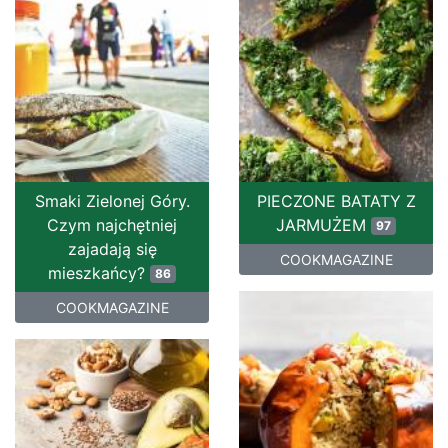
Smaki Zielonej Góry.
PIECZONE BATATY Z
Czym najchętniej
JARMUŻEM
97
zajadają się
COOKMAGAZINE
mieszkańcy?
86
COOKMAGAZINE