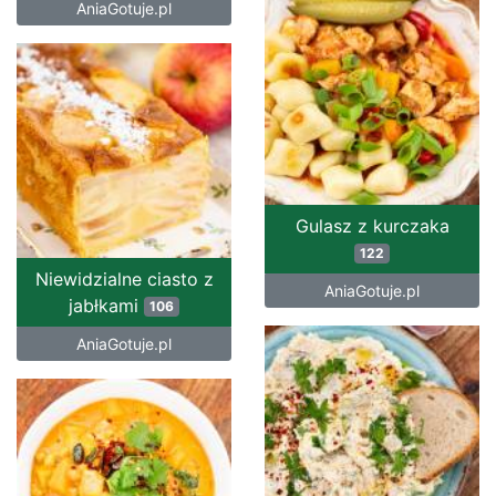
AniaGotuje.pl
Gulasz z kurczaka
122
Niewidzialne ciasto z
AniaGotuje.pl
jabłkami
106
AniaGotuje.pl