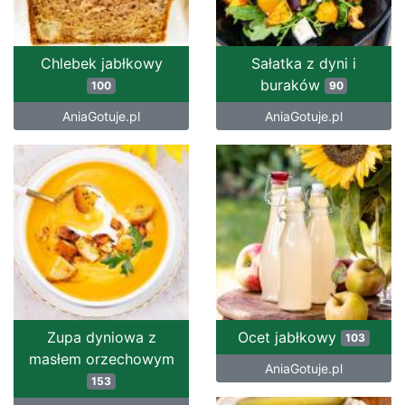
Chlebek jabłkowy
Sałatka z dyni i
buraków
100
90
AniaGotuje.pl
AniaGotuje.pl
Zupa dyniowa z
Ocet jabłkowy
103
masłem orzechowym
AniaGotuje.pl
153